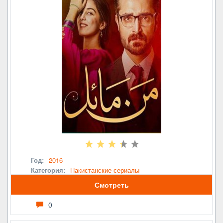
Год:
2016
Категория:
Пакистанские сериалы
Смотреть
0