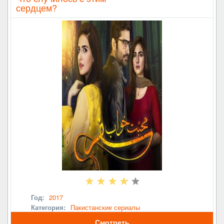
сердцем?
Год:
2017
Категория:
Пакистанские сериалы
Смотреть