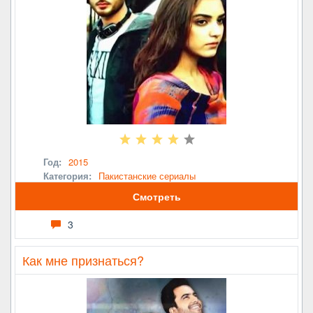
Год:
2015
Категория:
Пакистанские сериалы
Смотреть
3
Как мне признаться?