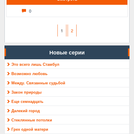
0
1
2
Новые серии
Это всего лишь Стамбул
Возможно любовь
Между. Связанные судьбой
Закон природы
Еще семнадцать
Далекий город
Стеклянные потолки
Грех одной матери