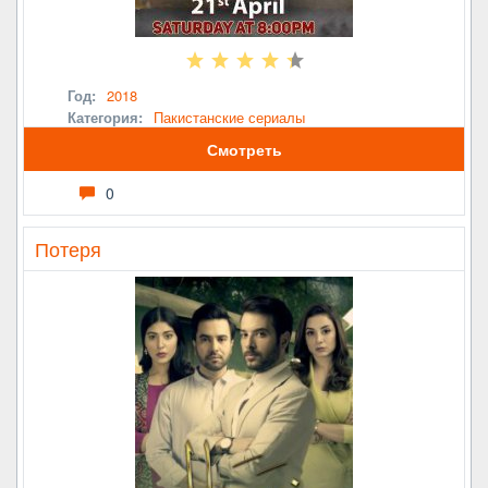
Год:
2018
Категория:
Пакистанские сериалы
Смотреть
0
Потеря