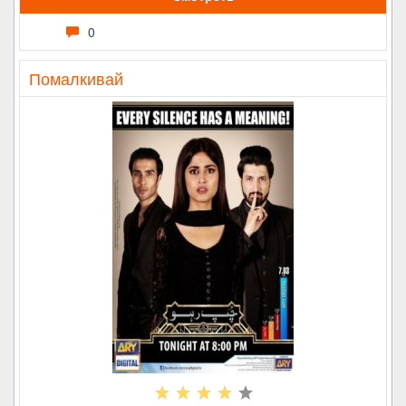
0
Помалкивай