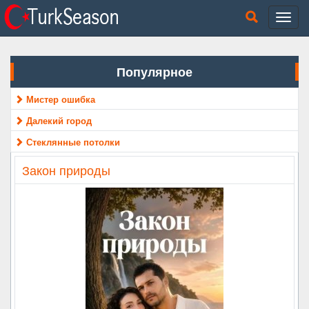
Популярное
Мистер ошибка
Далекий город
Стеклянные потолки
Закон природы