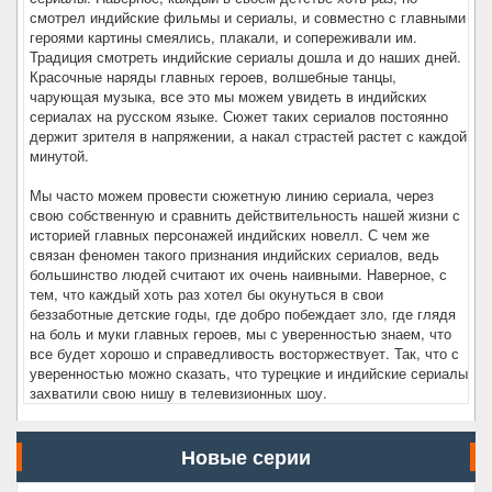
смотрел индийские фильмы и сериалы, и совместно с главными
героями картины смеялись, плакали, и сопереживали им.
Традиция смотреть индийские сериалы дошла и до наших дней.
Красочные наряды главных героев, волшебные танцы,
чарующая музыка, все это мы можем увидеть в индийских
сериалах на русском языке. Сюжет таких сериалов постоянно
держит зрителя в напряжении, а накал страстей растет с каждой
минутой.
Мы часто можем провести сюжетную линию сериала, через
свою собственную и сравнить действительность нашей жизни с
историей главных персонажей индийских новелл. С чем же
связан феномен такого признания индийских сериалов, ведь
большинство людей считают их очень наивными. Наверное, с
тем, что каждый хоть раз хотел бы окунуться в свои
беззаботные детские годы, где добро побеждает зло, где глядя
на боль и муки главных героев, мы с уверенностью знаем, что
все будет хорошо и справедливость восторжествует. Так, что с
уверенностью можно сказать, что турецкие и индийские сериалы
захватили свою нишу в телевизионных шоу.
Новые серии