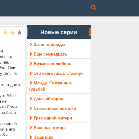
Новые серии
Закон природы
ым
Еще семнадцать
лось с
учае.
Возможно любовь
йза. Они
у лет. Но
Это всего лишь Стамбул
Между. Связанные
те, а даже
судьбой
уге Айзе
Далекий город
м не
 что Сами
Стеклянные потолки
жно было
Грех одной матери
ересен её
Раненые птицы
ки в его
тобы
Защитник