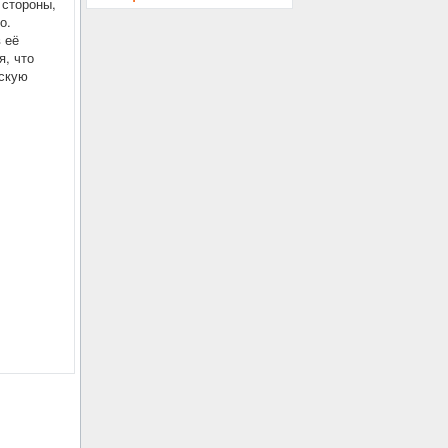
 стороны,
о.
 её
я, что
дскую