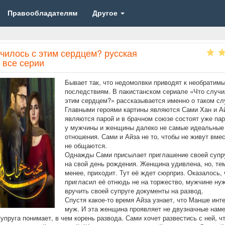
Правообладателям
Другое
чилось с этим сердцем? русская
 все серии
Бывает так, что недомолвки приводят к необратим
последствиям. В пакистанском сериале «Что случи
этим сердцем?» рассказывается именно о таком сл
Главными героями картины являются Сами Хан и А
являются парой и в брачном союзе состоят уже пар
у мужчины и женщины далеко не самые идеальные
отношения. Сами и Айза не то, чтобы не живут вмес
не общаются.
Однажды Сами присылает приглашение своей супр
на свой день рождения. Женщина удивлена, но, те
менее, приходит. Тут её ждет сюрприз. Оказалось,
пригласил её отнюдь не на торжество, мужчине ну
вручить своей супруге документы на развод.
Спустя какое-то время Айза узнает, что Манше инт
муж. И эта женщина проявляет не двузначные наме
Супруга понимает, в чем корень развода. Сами хочет развестись с ней, ч