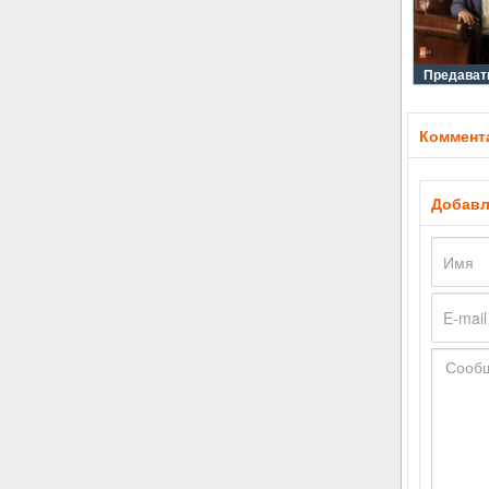
Предавать
Коммента
Добавл