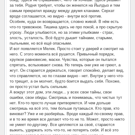
за тебя. Родня требует, чтобы он женился на Йылдыз и тем
самым прекратил вражду между двумя кланами. Серхат
вроде соглашается, но видно - внутри всё против.
Особняк, куда он возвращается, словно живой. В нём есть
что-то тревожное. Тишина здесь не про покой, а про скрытую
угрозу. Люди улыбаются, но за этими улыбками - страх,
злость, усталость. Всё будто дышит тайнами, старыми,
пыльными, но всё ещё опасными.
И вот появляется Мелек. Просто стоит у дверей и смотрит на
него. С этого момента всё рушится. Привычный порядок,
хрупкое равновесие, маски. Чувства, которые он пытался
спрятать, вспыхивают снова. Но теперь они уже не греют, а
жгут. Он старается держаться, говорит спокойно, делает вид,
что справляется, но по глазам видно - нет. Внутри у него что-
то трещит, а он молчит, будто боится выдать себя. Похоже,
он просто устал быть сильным.
А вокруг этот дом, эти люди... у всех свои тайны, свои
ошибки, свои обиды. Смотришь и понимаешь, что чистых тут
нет. Кто-то просто лучше притворяется. И чем дольше
смотришь на всё это, тем больше путаешься. Кто прав, кто
виноват? Уже и не разберёшь. Вроде каждый по-своему прав,
и в то же время все делают что-то не то. Может, просто никто
не умеет по-другому. Все цепляются за своё, стараются
выжить, удержать хоть что-то, не потерять себя. И всё это