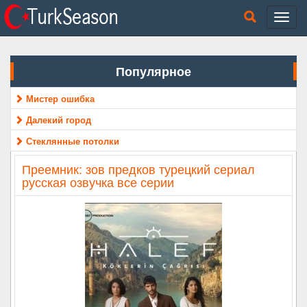
Популярное
Мистер ошибка
Далекий город
Стеклянные потолки
Преемник: зов предков турецкий сериал
русская озвучка все серии