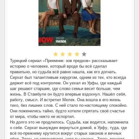
Турецкий сериал «Преемник: зов предков» рассказывает
историю о человеке, который вроде бы всё сделал
правильно, но судьба всё равно нашла, как его догнать.
Серхат был талантливым хирургом, одним из тех, кто всегда
держит всё под контролем. Он уехал из Урфы, где каждый
шаг решают старшие, где слово семьи весит больше, чем
жизнь. В Стамбуле он будто впервые вздохнул. Нашёл себя,
работу, смысл. И встретил Мелек. Она вошла в его жизнь
тихо, без лишних слов. С ней стало по-настоящему спокойно.
Они поженились тайно, будто хотели спрятать своё счастье
от мира, чтобы никто не испортил.
Но долго это не продлилось. Судьба, как водится, напомнила
о себе. Серхат вынужден вернуться домой, в Урфу, туда, где
всё по-прежнему крутится вокруг старых законов и вечных
обид. Здесь не спрашивают, чего ты хочешь. Здесь решают