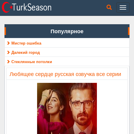
Популярное
Мистер ошибка
Далекий город
Стеклянные потолки
Любящее сердце русская озвучка все серии