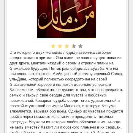
Эта история о двух молодых людях наверняка затронет
сердце каждого зрителя. Они жили, не зная о существовании
друг друга, мечтали каждый о своем и строили планы на
ближайшее будущее. Но так распорядилась судьба, что им
пришлось встретиться. Амбициозный и самоуверенный Салах-
уль-Дине, который полностью сосредоточен на своей
блистательной карьере и является довольно успешным
бизнесменом, абсолютно не думает о том, что пора создавать
семью и закрыл свое сердце для чувств и любовных
переживаний. Коварная судьба сводит его с удивительной и
простой студенткой по имени Манахил, в которую без ума
влюбляется, забывая обо всем. Однако их чувствам придется
пройти через немалые испытания и преодолеть тяжелые
преграды. Неужели их история любви обречена и им никогда
не быть вместе? Хватит ли любовного пламени в их сердцах,
чтобы сберечь то, что они нашли друг в друге? Или им не