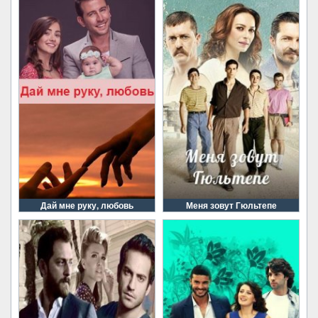
Дай мне руку, любовь
Меня зовут Гюльтепе