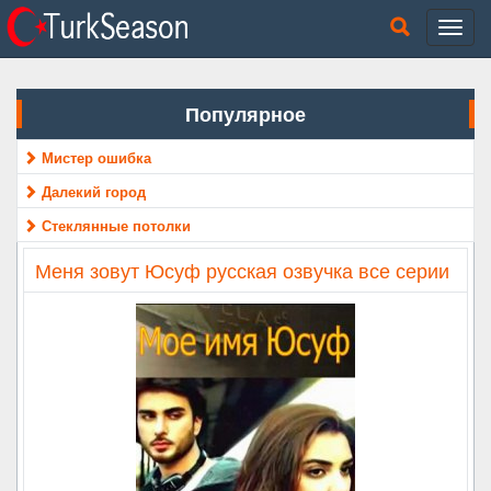
Популярное
Мистер ошибка
Далекий город
Стеклянные потолки
Меня зовут Юсуф русская озвучка все серии