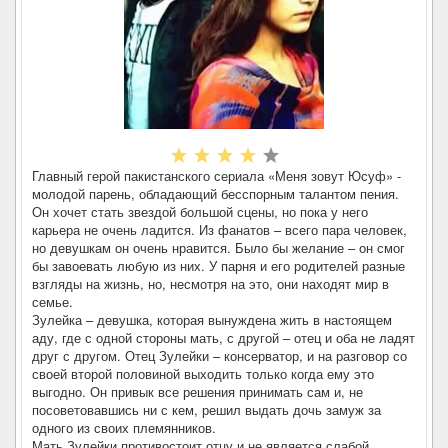
Главный герой пакистанского сериала «Меня зовут Юсуф» -
молодой парень, обладающий бесспорным талантом пения.
Он хочет стать звездой большой сцены, но пока у него
карьера не очень ладится. Из фанатов – всего пара человек,
но девушкам он очень нравится. Было бы желание – он смог
бы завоевать любую из них. У парня и его родителей разные
взгляды на жизнь, но, несмотря на это, они находят мир в
семье.
Зулейка – девушка, которая вынуждена жить в настоящем
аду, где с одной стороны мать, с другой – отец и оба не ладят
друг с другом. Отец Зулейки – консерватор, и на разговор со
своей второй половиной выходить только когда ему это
выгодно. Он привык все решения принимать сам и, не
посоветовавшись ни с кем, решил выдать дочь замуж за
одного из своих племянников.
Мать Зулейки противостоит отцу и не является слабой