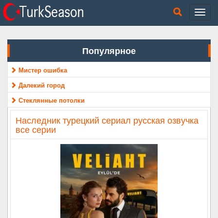
Популярное
Мистер ошибка
Далекий город
Стеклянные потолки
Наследник турецкий сериал русская озвучка
все серии