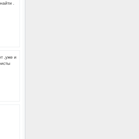
найти .
т ,уже и
ристы