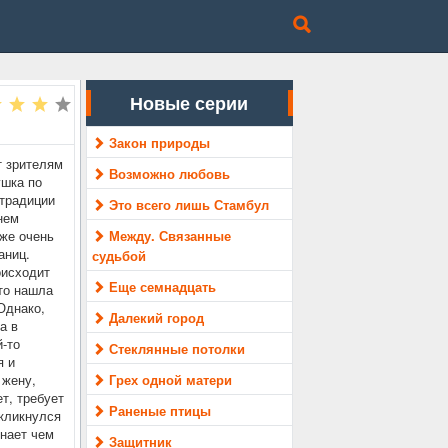
Новые серии
Закон природы
т зрителям
Возможно любовь
ушка по
 традиции
Это всего лишь Стамбул
нем
оже очень
Между. Связанные
аниц.
судьбой
оисходит
Еще семнадцать
то нашла
Однако,
Далекий город
а в
й-то
Стеклянные потолки
я и
 жену,
Грех одной матери
т, требует
Раненые птицы
ткликнулся
знает чем
Защитник