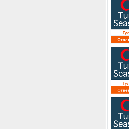
Гу
Отве
Гу
Отве