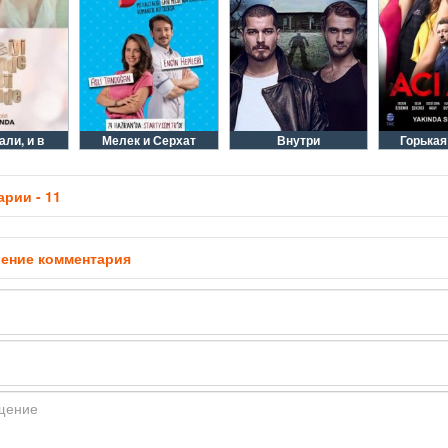
али, и в
Мелек и Серхат
Внутри
Горька
рии - 11
ение комментария