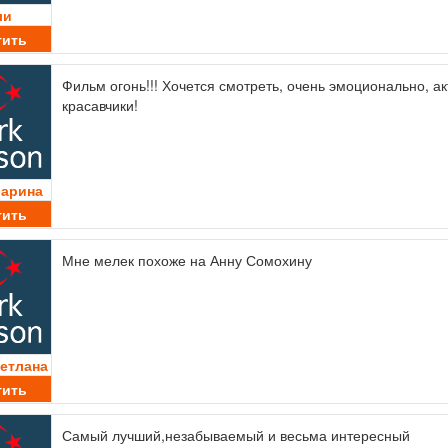
ли
тить
Фильм огонь!!! Хочется смотреть, очень эмоционально, а
красавчики!
Марина
тить
Мне мелек похоже на Анну Сомохину
ветлана
тить
Самый лучший,незабываемый и весьма интересный