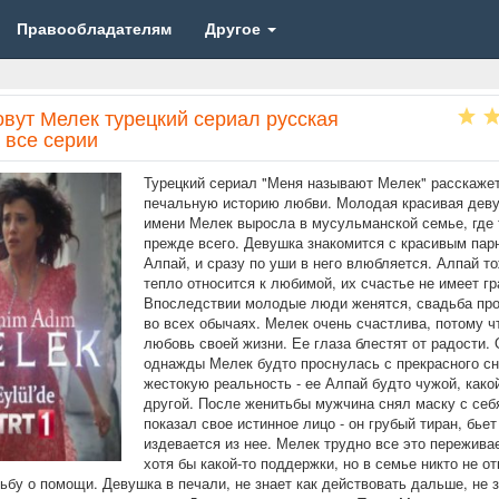
Правообладателям
Другое
овут Мелек турецкий сериал русская
 все серии
Турецкий сериал "Меня называют Мелек" расскаже
печальную историю любви. Молодая красивая дев
имени Мелек выросла в мусульманской семье, где
прежде всего. Девушка знакомится с красивым пар
Алпай, и сразу по уши в него влюбляется. Алпай т
тепло относится к любимой, их счастье не имеет гр
Впоследствии молодые люди женятся, свадьба пр
во всех обычаях. Мелек очень счастлива, потому ч
любовь своей жизни. Ее глаза блестят от радости. 
однажды Мелек будто проснулась с прекрасного сн
жестокую реальность - ее Алпай будто чужой, како
другой. После женитьбы мужчина снял маску с себ
показал свое истинное лицо - он грубый тиран, бьет
издевается из нее. Мелек трудно все это переживае
хотя бы какой-то поддержки, но в семье никто не о
сьбу о помощи. Девушка в печали, не знает как действовать дальше, не 