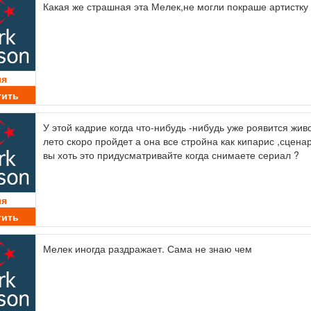
Какая же страшная эта Мелек,не могли покраше артистку 
ля
тить
У этой кадрие когда что-нибудь -нибудь уже роявится живо
лето скоро пройдет а она все стройна как кипарис ,сцена
вы хоть это придусматривайте когда снимаете сериал ?
ля
тить
Мелек иногда раздражает. Сама не знаю чем