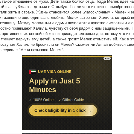
 такое отношение от мужа. Дети также боятся отца. Тогда Мелек идет на
ый шаг - убегает с детьми в Стамбул. После чего их жизнь приобретенно
тали жить в страхе. Жизнь становится более благосклонным к Мелек и ее
ит женщине еще один шанс любить. Мелек встречает Халила, который п
женщину. Между молодыми людьми появляются чувства симпатии и люб
достно принимают Халила, чувствуют себя рядом с ним защищенными. 
 противовес их спокойной жизни приходят сложные дни, потому что их 
 требует вернуть ему детей, а также грозит Мелек отомстить ей. Как в э
поступил Халил, не бросит ли он Мелек? Сможет ли Алпай добиться сво
в сериале "Меня называют Мелек".