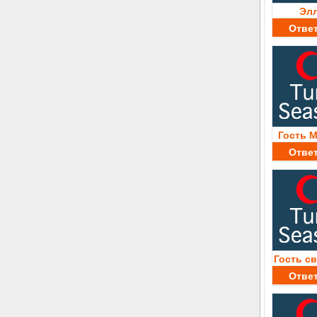
Эл
Отве
Гость 
Отве
Гость с
Отве