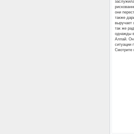
заслужила
рискованн
они перес
также дар
выручает 
так же ра
однажды в
Алпай. Он
ситуации 
Смотрите 