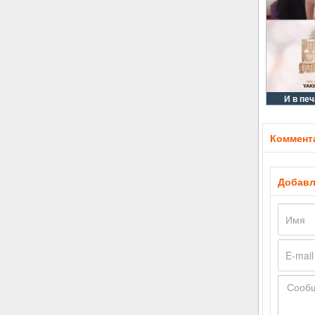
И в печ
Коммента
Добавл