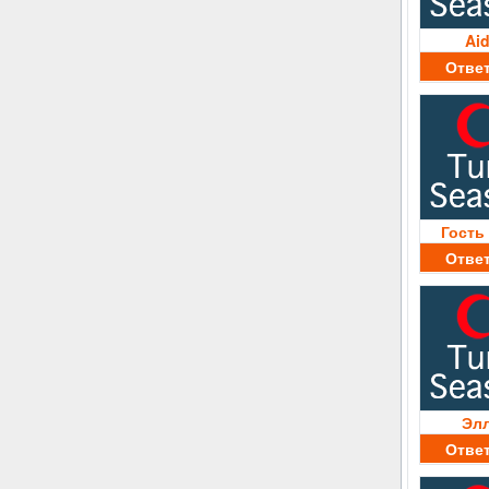
Ai
Отве
Гость
Отве
Эл
Отве