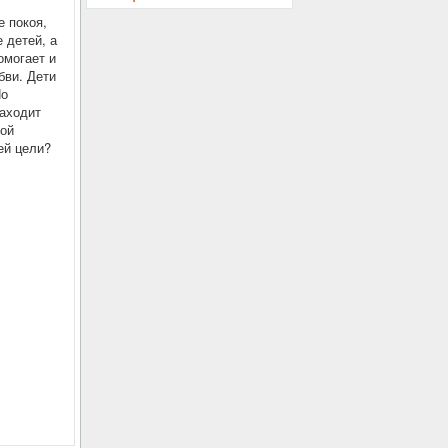
е покоя,
 детей, а
омогает и
ви. Дети
Но
находит
той
ей цели?