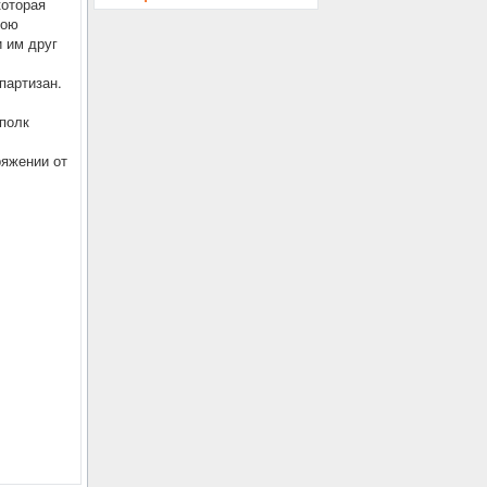
которая
вою
 им друг
партизан.
 полк
яжении от