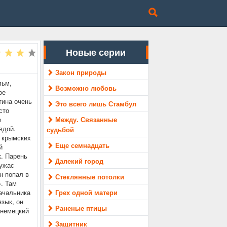
Новые серии
Закон природы
льм,
Возможно любовь
ое
тина очень
Это всего лишь Стамбул
сто
е
Между. Связанные
вдой.
судьбой
 крымских
Еще семнадцать
й
к. Парень
Далекий город
 ужас
н попал в
Стеклянные потолки
. Там
ачальника
Грех одной матери
зык, он
Раненые птицы
 немецкий
Защитник