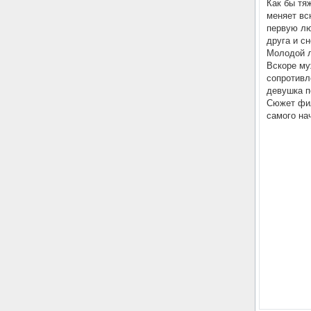
Как бы тя
меняет вс
первую лю
друга и с
Молодой л
Вскоре му
сопротивл
девушка п
Сюжет фил
самого на