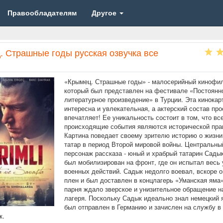
Правообладателям
Другое
. Страшные годы русская озвучка все
«Крымец. Страшные годы» - малосерийный кинофи
который был представлен на фестивале «Постоянн
литературное произведение» в Турции. Эта кинокар
интересна и увлекательная, а актерский состав про
впечатляет! Ее уникальность состоит в том, что вс
происходящие события являются исторической пра
Картина поведает своему зрителю историю о жизни
татар в период Второй мировой войны. Центральны
персонаж рассказа - юный и храбрый татарин Сады
был мобилизирован на фронт, где он испытал весь
военных действий. Садык недолго воевал, вскоре о
плен и был доставлен в концлагерь «Уманская яма»
парня ждало зверское и унизительное обращение н
лагеря. Поскольку Садык идеально знал немецкий я
был отправлен в Германию и зачислен на службу в
к.