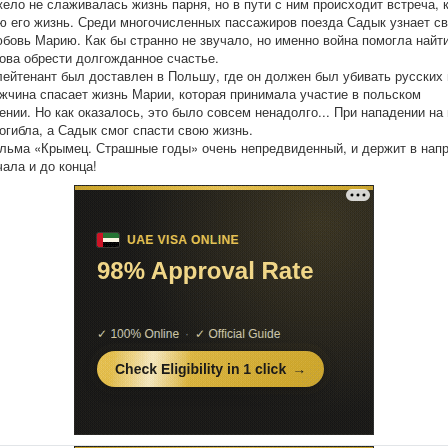
жело не слаживалась жизнь парня, но в пути с ним происходит встреча, 
ю его жизнь. Среди многочисленных пассажиров поезда Садык узнает с
бовь Марию. Как бы странно не звучало, но именно война помогла найти
нова обрести долгожданное счастье.
ейтенант был доставлен в Польшу, где он должен был убивать русских 
жчина спасает жизнь Марии, которая принимала участие в польском
ении. Но как оказалось, это было совсем ненадолго... При нападении на
огибла, а Садык смог спасти свою жизнь.
ьма «Крымец. Страшные годы» очень непредвиденный, и держит в напр
чала и до конца!