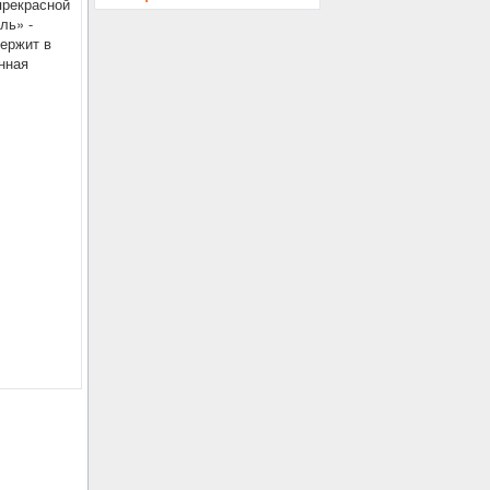
прекрасной
ль» -
держит в
нная