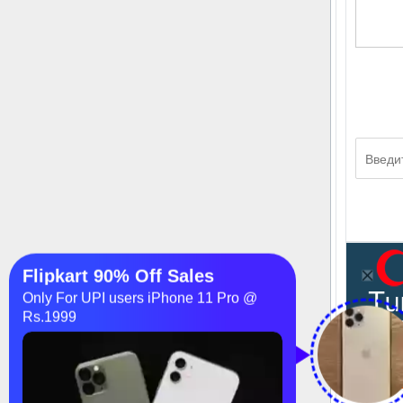
елена г
Отве