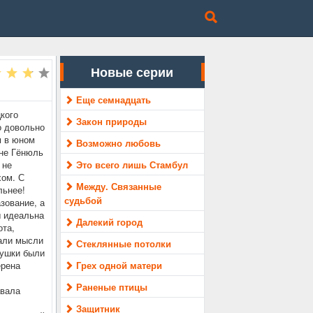
Новые серии
Еще семнадцать
кого
Закон природы
о довольно
м в юном
Возможно любовь
ине Гёнюль
 не
Это всего лишь Стамбул
хом. С
Между. Связанные
льнее!
судьбой
зование, а
ы идеальна
Далекий город
ота,
дали мысли
Стеклянные потолки
вушки были
ерена
Грех одной матери
Раненые птицы
авала
Защитник