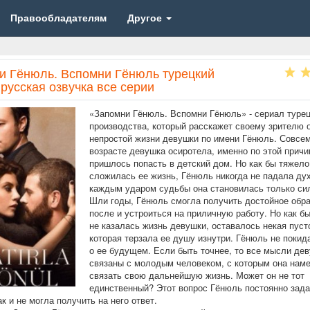
Правообладателям
Другое
и Гёнюль. Вспомни Гёнюль турецкий
русская озвучка все серии
«Запомни Гёнюль. Вспомни Гёнюль» - сериал турец
производства, который расскажет своему зрителю 
непростой жизни девушки по имени Гёнюль. Совсе
возрасте девушка осиротела, именно по этой прич
пришлось попасть в детский дом. Но как бы тяжело
сложилась ее жизнь, Гёнюль никогда не падала ду
каждым ударом судьбы она становилась только си
Шли годы, Гёнюль смогла получить достойное обра
после и устроиться на приличную работу. Но как б
не казалась жизнь девушки, оставалось некая пуст
которая терзала ее душу изнутри. Гёнюль не поки
о ее будущем. Если быть точнее, то все мысли де
связаны с молодым человеком, с которым она нам
связать свою дальнейшую жизнь. Может он не тот
единственный? Этот вопрос Гёнюль постоянно зад
ак и не могла получить на него ответ.