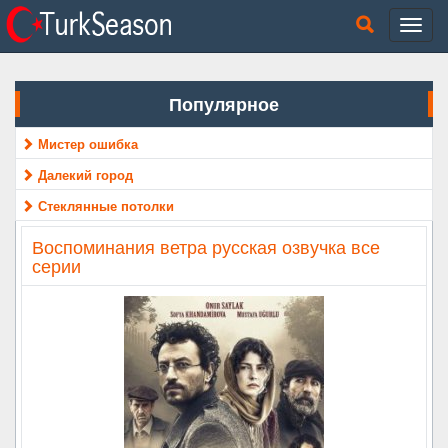
Популярное
Мистер ошибка
Далекий город
Стеклянные потолки
Воспоминания ветра русская озвучка все
серии