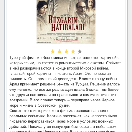
Турецкий фильм «Воспоминания ветра» является картиной с
историческим, но трепетно-романтическим сюжетом. События
в ней разворачиваются в конце второй Мировой войны.
Главный герой картины – писатель Арам. Это непростая
личность. Он – армянский диссидент. Ближе к концу войны
Арам принимает решение бежать из Турции. Решение далось
ему нелегко, но все же реализация плана близка. Тем более,
что друзья настаивали на правильности коммунистических
воззрений. В его планах теперь – переправа через Черное
море и жизнь в Советской Грузии.
Сюжет этого исторического фильма основан на вполне
реальных событиях. Картина расскажет, как непросто было
писателю переправиться через море в условиях военных
действий. Поначалу он вынужден был осесть в небольшом
поселке у берегов Черного моря. Вынужденная мера была