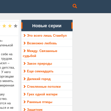
Новые серии
Это всего лишь Стамбул
я»
Возможно любовь
аленькой
Между. Связанные
 себе на
судьбой
 трудом.
ысел –
Закон природы
о детства,
Еще семнадцать
 У него
торговцам
Далекий город
о менять.
змеренная
Стеклянные потолки
шку
Грех одной матери
ство.
Раненые птицы
ется на
чься и не
Защитник