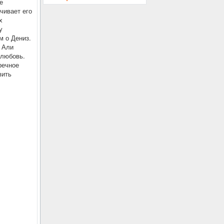
е
чивает его
х
у
м о Дениз.
, Али
 любовь.
речное
вить