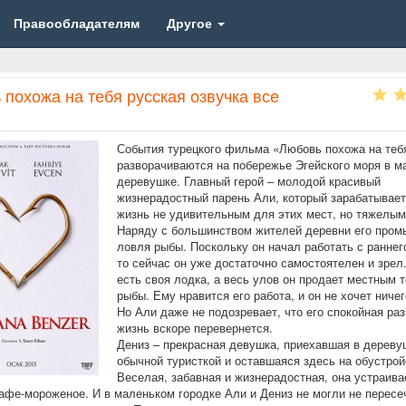
Правообладателям
Другое
похожа на тебя русская озвучка все
События турецкого фильма «Любовь похожа на теб
разворачиваются на побережье Эгейского моря в м
деревушке. Главный герой – молодой красивый
жизнерадостный парень Али, который зарабатывает
жизнь не удивительным для этих мест, но тяжелым
Наряду с большинством жителей деревни его пром
ловля рыбы. Поскольку он начал работать с раннег
то сейчас он уже достаточно самостоятелен и зрел.
есть своя лодка, а весь улов он продает местным 
рыбы. Ему нравится его работа, и он не хочет ничег
Но Али даже не подозревает, что его спокойная ра
жизнь вскоре перевернется.
Дениз – прекрасная девушка, приехавшая в дереву
обычной туристкой и оставшаяся здесь на обустрой
Веселая, забавная и жизнерадостная, она устраива
кафе-мороженое. И в маленьком городке Али и Дениз не могли не пересе