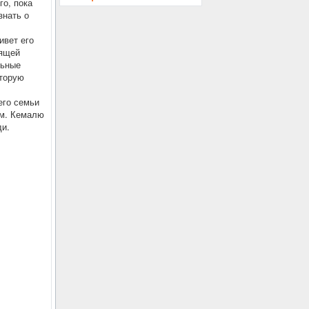
го, пока
знать о
ивет его
оящей
льные
вторую
его семьи
ом. Кемалю
ди.