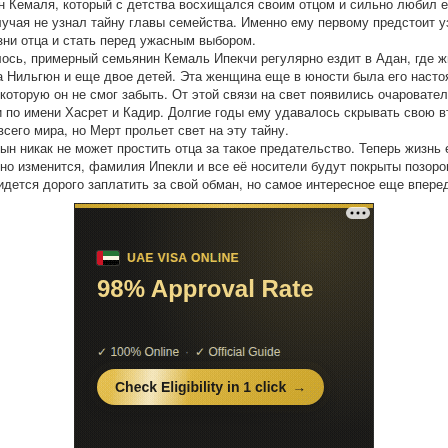
н Кемаля, который с детства восхищался своим отцом и сильно любил е
лучая не узнал тайну главы семейства. Именно ему первому предстоит у
зни отца и стать перед ужасным выбором.
лось, примерный семьянин Кемаль Ипекчи регулярно ездит в Адан, где ж
 Нильгюн и еще двое детей. Эта женщина еще в юности была его наст
которую он не смог забыть. От этой связи на свет появились очаровате
 по имени Хасрет и Кадир. Долгие годы ему удавалось скрывать свою 
всего мира, но Мерт прольет свет на эту тайну.
ын никак не может простить отца за такое предательство. Теперь жизнь 
но изменится, фамилия Ипекли и все её носители будут покрыты позор
идется дорого заплатить за свой обман, но самое интересное еще впере