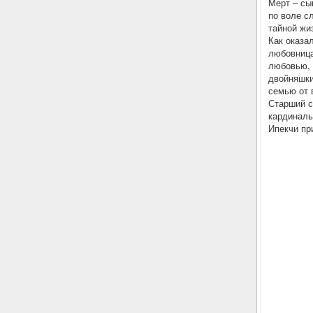
Мерт – сы
по воле с
тайной жи
Как оказа
любовница
любовью, 
двойняшки
семью от 
Старший с
кардиналь
Ипекчи пр