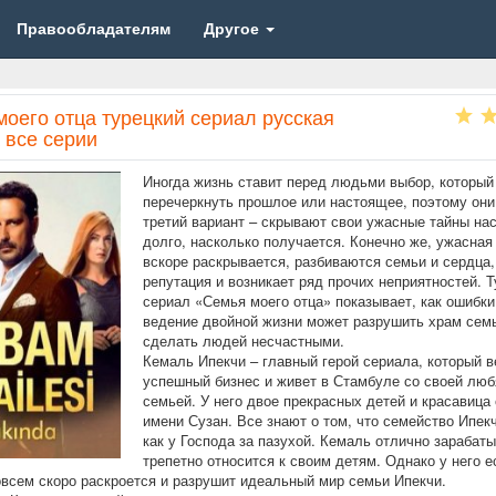
Правообладателям
Другое
моего отца турецкий сериал русская
 все серии
Иногда жизнь ставит перед людьми выбор, которы
перечеркнуть прошлое или настоящее, поэтому он
третий вариант – скрывают свои ужасные тайны на
долго, насколько получается. Конечно же, ужасная
вскоре раскрывается, разбиваются семьи и сердца,
репутация и возникает ряд прочих неприятностей. 
сериал «Семья моего отца» показывает, как ошибки
ведение двойной жизни может разрушить храм сем
сделать людей несчастными.
Кемаль Ипекчи – главный герой сериала, который в
успешный бизнес и живет в Стамбуле со своей лю
семьей. У него двое прекрасных детей и красавица 
имени Сузан. Все знают о том, что семейство Ипек
как у Господа за пазухой. Кемаль отлично зарабаты
трепетно относится к своим детям. Однако у него е
овсем скоро раскроется и разрушит идеальный мир семьи Ипекчи.