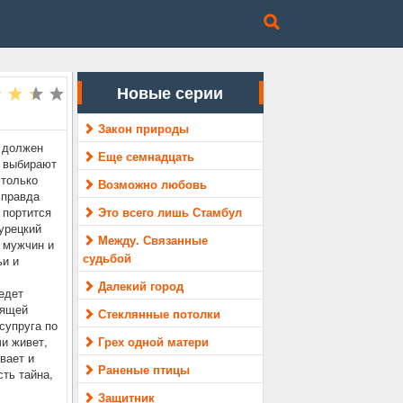
Новые серии
Закон природы
й должен
Еще семнадцать
и выбирают
столько
Возможно любовь
 правда
 портится
Это всего лишь Стамбул
Турецкий
Между. Связанные
 мужчин и
судьбой
ьи и
Далекий город
едет
бящей
Стеклянные потолки
супруга по
чи живет,
Грех одной матери
вает и
Раненые птицы
сть тайна,
Защитник