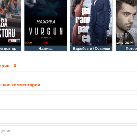
й доктор
Нажива
Вдребезги / Осколки
Поте
рии - 0
ение комментария