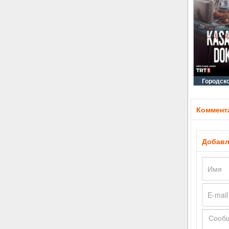
Городско
Коммента
Добавл