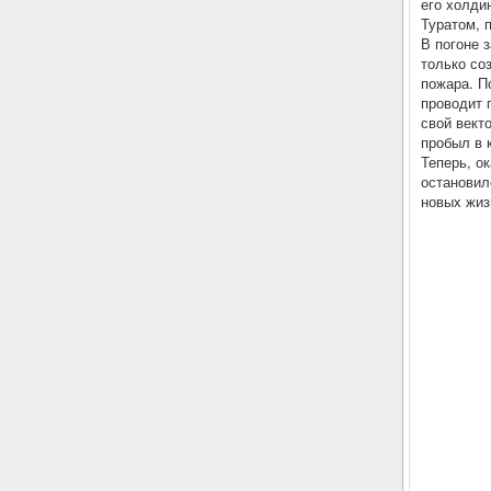
его холди
Туратом, 
В погоне 
только со
пожара. П
проводит 
свой вект
пробыл в 
Теперь, о
остановил
новых жиз