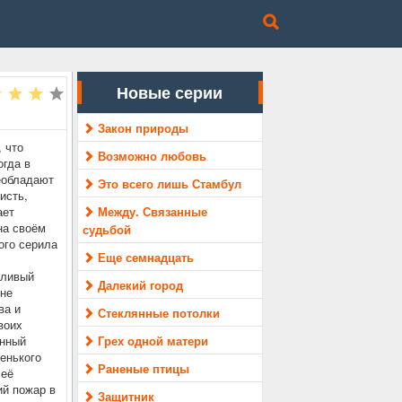
Новые серии
Закон природы
 что
Возможно любовь
огда в
еобладают
Это всего лишь Стамбул
исть,
ает
Между. Связанные
на своём
судьбой
ого серила
Еще семнадцать
тливый
Далекий город
 не
ва и
Стеклянные потолки
воих
ённый
Грех одной матери
енького
Раненые птицы
 её
й пожар в
Защитник