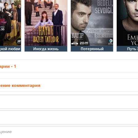
дной любви
Иногда жизнь
Потерянный
Путь
рии - 1
ение комментария