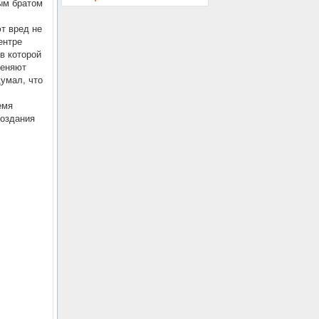
ым братом
т вред не
ентре
в которой
меняют
думал, что
емя
создания