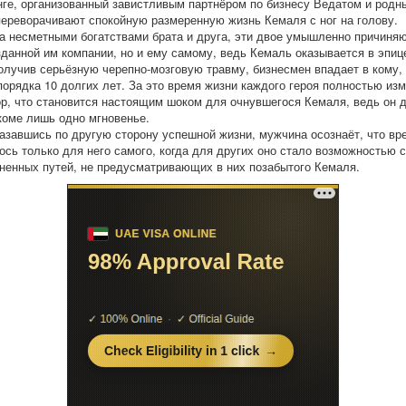
нге, организованный завистливым партнёром по бизнесу Ведатом и родн
переворачивают спокойную размеренную жизнь Кемаля с ног на голову.
за несметными богатствами брата и друга, эти двое умышленно причиняю
зданной им компании, но и ему самому, ведь Кемаль оказывается в эпиц
олучив серьёзную черепно-мозговую травму, бизнесмен впадает в кому, 
порядка 10 долгих лет. За это время жизни каждого героя полностью из
ор, что становится настоящим шоком для очнувшегося Кемаля, ведь он 
коме лишь одно мгновенье.
казавшись по другую сторону успешной жизни, мужчина осознаёт, что вр
ось только для него самого, когда для других оно стало возможностью 
ненных путей, не предусматривающих в них позабытого Кемаля.