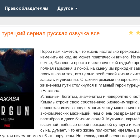
Правообладателям
Другое
турецкий сериал русская озвучка все
Порой нам кажется, что жизнь настолько прекрасна,
изменить её ход не может практически ничего. Но к
семье, бизнесе и просто в человеческой судьбе пр
полная гармония и покой, на смену им приходит зав
ложь и козни тех, кто целью всей своей жизни счит
зависть и унижение. С такими резкими поворотами 
жизненном пути столкнулся и главный герой турецк
«Нажива».
Успешный, богатый, знаменитый и невероятно счас
Кемаль строит свою собственную бизнес-империю,
пересекая искушающую многих черту мошенничест
экономических махинаций, чем очень раздражает с
партнёров и даже близких людей. Мужчина, окрыл
взаимной любовью своей прекрасной супруги и мал
сына, думает, что его жизнь полностью идеальна и
 устои ничем не могут быть нарушены. Но неожиданный всепоглощающи