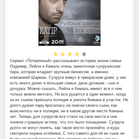
Сериал «Потерянный» рассказывает историю жизни семьи
Оздемир. Лейла и Кемаль очень зажиточная супружеская
пара, которая владеет крупным бизнесом, а именно
компанией Шарман. Супруги живут в прекрасном доме, у них
есть много денег и большая семья, двое детишек - сын и
дочурка. Можно сказать, Лейла и Кемаль имеют все о чем
только можно мечтать. Но все рушится в один момент, когда
за их сыном приехала полиция и увезла Кемана в участок. Не
долго думая пара бросилась на поиски своего сына, как
выяснилось ни в полиции, ни в каком другом месте Кемана
нет. Теперь для супругов все стало на свои места и они
поняли страшную истину, что это было похищение. Супруги
долго не могут понять, как такое могло произойти, и куда
смотрела охрана особняка. С того самого дня об их сыне не
было ни одной весточки. Кто похитил их ребенка, где он