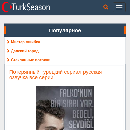
Популярное
Мистер ошибка
Далекий город
Стеклянные потолки
Потерянный турецкий сериал русская
озвучка все серии