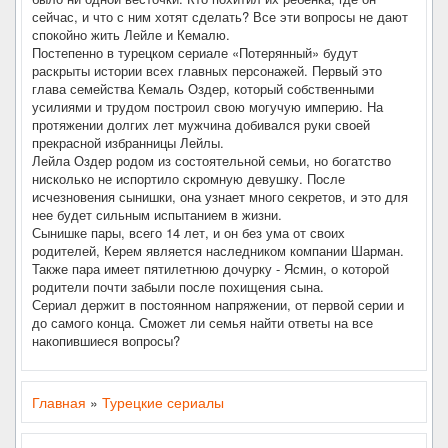
сейчас, и что с ним хотят сделать? Все эти вопросы не дают
спокойно жить Лейле и Кемалю.
Постепенно в турецком сериале «Потерянный» будут
раскрыты истории всех главных персонажей. Первый это
глава семейства Кемаль Оздер, который собственными
усилиями и трудом построил свою могучую империю. На
протяжении долгих лет мужчина добивался руки своей
прекрасной избранницы Лейлы.
Лейла Оздер родом из состоятельной семьи, но богатство
нисколько не испортило скромную девушку. После
исчезновения сынишки, она узнает много секретов, и это для
нее будет сильным испытанием в жизни.
Сынишке пары, всего 14 лет, и он без ума от своих
родителей, Керем является наследником компании Шарман.
Также пара имеет пятилетнюю дочурку - Ясмин, о которой
родители почти забыли после похищения сына.
Сериал держит в постоянном напряжении, от первой серии и
до самого конца. Сможет ли семья найти ответы на все
накопившиеся вопросы?
Главная
»
Турецкие сериалы