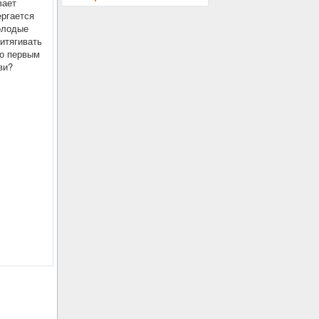
вает
ергается
олодые
ритягивать
то первым
ви?