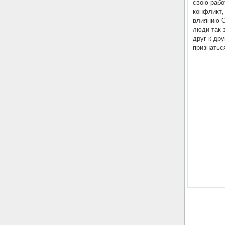
свою рабо
конфликт,
влиянию О
люди так 
друг к др
признатьс