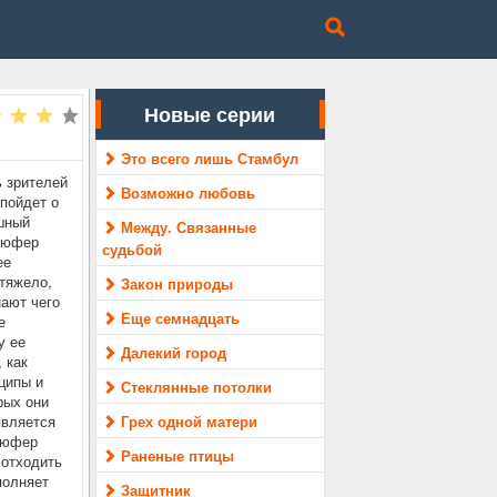
Новые серии
Это всего лишь Стамбул
ь зрителей
Возможно любовь
пойдет о
шный
Между. Связанные
илюфер
судьбой
ее
 тяжело,
Закон природы
нают чего
Еще семнадцать
е
у ее
Далекий город
 как
ципы и
Стеклянные потолки
рых они
является
Грех одной матери
люфер
Раненые птицы
 отходить
полняет
Защитник