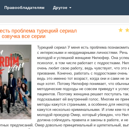
Правообладателям
Другое
 есть проблема турецкий сериал
 озвучка все серии
Турецкий сериал У меня есть проблема познакомит
с интересными и неординарными личностями. Речь 
молодой и успешной женщине Нилюфер. Она успе
психолог, в том числе работает с подростками. Н
очень любит свою работу, ведь чувствует, что это 
призвание. Конечно, работать с подростками очень
ведь это именно тот возраст, когда они и сами не з
еще хотят. Потому Нилюфер понимает, что обычны
методические подходы не совсем приведут к успех
пациентов. Поэтому женщина решает поступать так,
подсказывает ей внутренний голос. Многим ее прин
методы кажутся странными, а особенно для некото
кажутся несколько криминальными. И этим кем-то 
молодой прокурор Омер, который убежден, что Ни
должна соблюдать правила и законы в работе, и не
ртных предписаний. Омер довольно принципиальный и щепетильный, вы