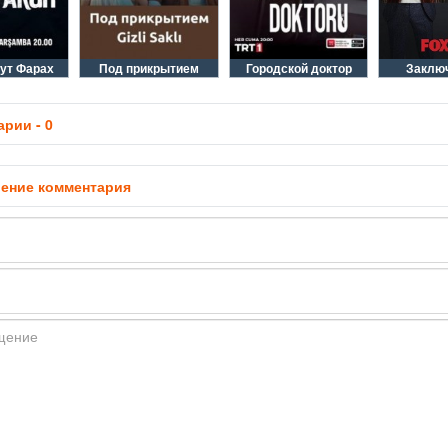
ут Фарах
Под прикрытием
Городской доктор
Заклю
рии - 0
ение комментария