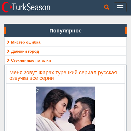
Популярное
Мистер ошибка
Далекий город
Стеклянные потолки
Меня зовут Фарах турецкий сериал русская
озвучка все серии