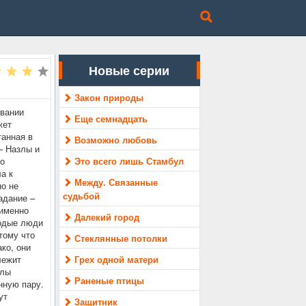
Новые серии
Закон природы
звании
Еще семнадцать
жет
танная в
Возможно любовь
– Назлы и
о
Это всего лишь Стамбул
а к
Между. Связанные
но не
судьбой
адание –
 именно
Далекий город
лодые люди
тому что
Стеклянные потолки
ко, они
лежит
Грех одной матери
ллы
Раненые птицы
нную пару.
ут
Защитник