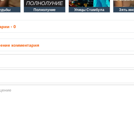
удьбы
Полнолуние
Улицы Стамбула
Зять ин
рии - 0
ение комментария