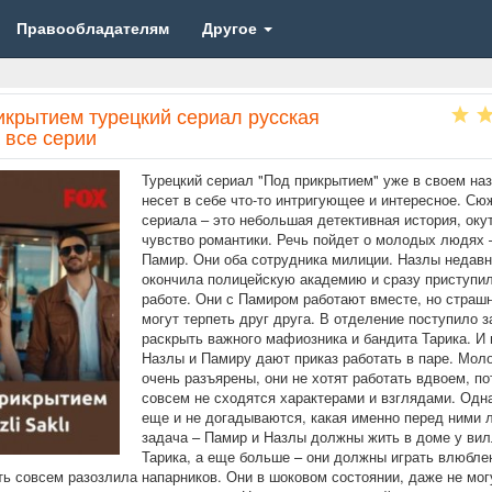
Правообладателям
Другое
икрытием турецкий сериал русская
 все серии
Турецкий сериал "Под прикрытием" уже в своем на
несет в себе что-то интригующее и интересное. Сю
сериала – это небольшая детективная история, оку
чувство романтики. Речь пойдет о молодых людях 
Памир. Они оба сотрудника милиции. Назлы недавн
окончила полицейскую академию и сразу приступил
работе. Они с Памиром работают вместе, но страш
могут терпеть друг друга. В отделение поступило з
раскрыть важного мафиозника и бандита Тарика. И
Назлы и Памиру дают приказ работать в паре. Мо
очень разъярены, они не хотят работать вдвоем, по
совсем не сходятся характерами и взглядами. Одна
еще и не догадываются, какая именно перед ними 
задача – Памир и Назлы должны жить в доме у ви
Тарика, а еще больше – они должны играть влюбле
ть совсем разозлила напарников. Они в шоковом состоянии, даже не мог