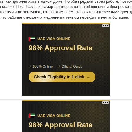
ть, как должны жить в одном доме. Но оба преданы своей работе, поэто
задание. Пока Назлы и Памир притворяются влюбленными и беспрестан
 то сами и не замечают, как за этим всем становятся интересными друг д
 что рабочие отношения медленным темпом перейдут в нечто большее.