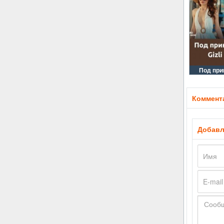
Под при
Коммента
Добавл