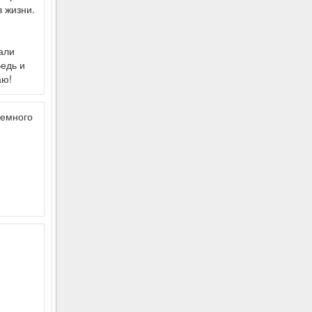
в жизни.
али
Ведь и
аю!
немного