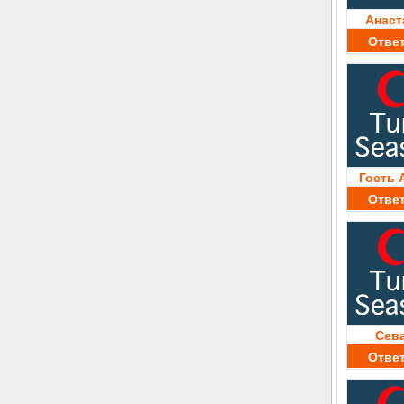
Анаст
Отве
Гость 
Отве
Сев
Отве