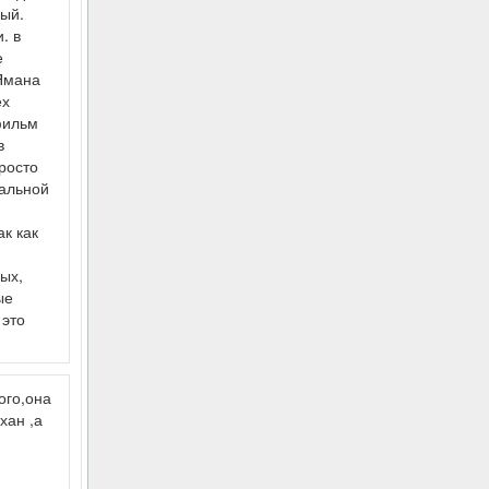
ый.
. в
е
 Ямана
ех
фильм
в
просто
нальной
к как
ых,
ые
 это
ого,она
хан ,а