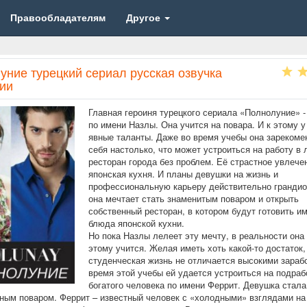
Правообладателям
Другое
уние турецкий сериал русская озвучка
рии
Главная героиня турецкого сериала «Полнолуние» 
по имени Назлы. Она учится на повара. И к этому у
явные таланты. Даже во время учебы она зареком
себя настолько, что может устроиться на работу в
ресторан города без проблем. Её страстное увлече
японская кухня. И планы девушки на жизнь и
профессиональную карьеру действительно грандио
она мечтает стать знаменитым поваром и открыть
собственный ресторан, в котором будут готовить и
блюда японской кухни.
Но пока Назлы лелеет эту мечту, в реальности она
этому учится. Желая иметь хоть какой-то достаток,
студенческая жизнь не отличается высокими зараб
время этой учебы ей удается устроиться на подраб
богатого человека по имени Феррит. Девушка стала
чным поваром. Феррит – известный человек с «холодными» взглядами на