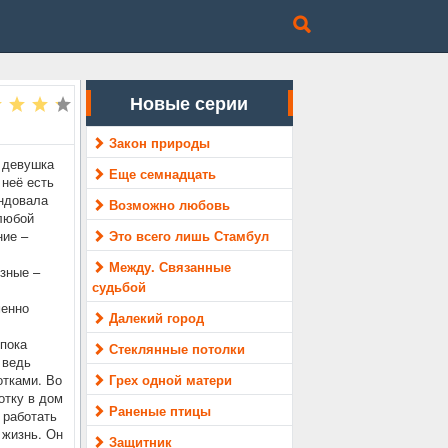
Новые серии
Закон природы
- девушка
Еще семнадцать
 неё есть
ендовала
Возможно любовь
 любой
ние –
Это всего лишь Стамбул
Между. Связанные
зные –
судьбой
менно
Далекий город
 пока
Стеклянные потолки
 ведь
отками. Во
Грех одной матери
отку в дом
Раненые птицы
 работать
 жизнь. Он
Защитник