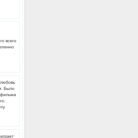
го всего
тепенно
 любовь
и. Было
о фильма
го.
ету
 играет