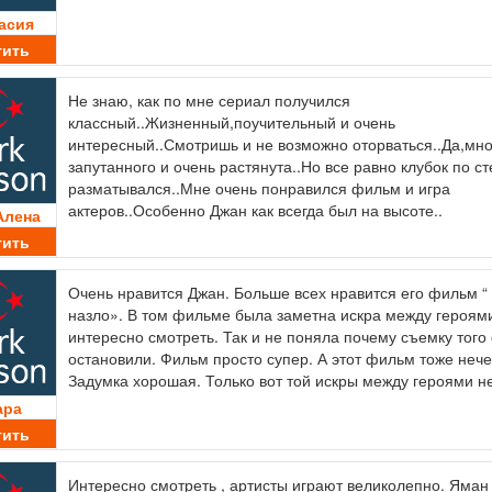
асия
тить
Не знаю, как по мне сериал получился
классный..Жизненный,поучительный и очень
интересный..Смотришь и не возможно оторваться..Да,мно
запутанного и очень растянута..Но все равно клубок по с
разматывался..Мне очень понравился фильм и игра
актеров..Особенно Джан как всегда был на высоте..
Алена
тить
Очень нравится Джан. Больше всех нравится его фильм “
назло». В том фильме была заметна искра между героям
интересно смотреть. Так и не поняла почему съемку тог
остановили. Фильм просто супер. А этот фильм тоже нече
Задумка хорошая. Только вот той искры между героями н
ара
тить
Интересно смотреть , артисты играют великолепно. Яман