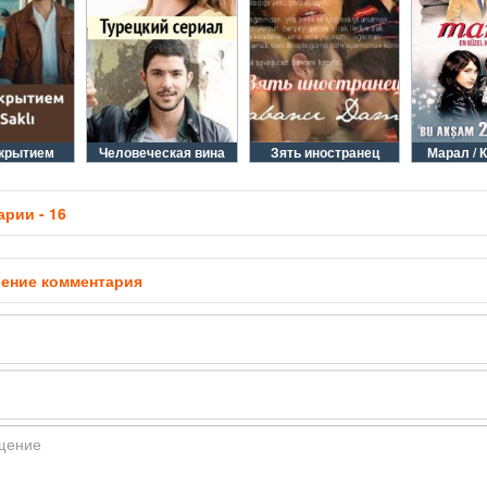
крытием
Человеческая вина
Зять иностранец
Марал / 
рии - 16
ение комментария