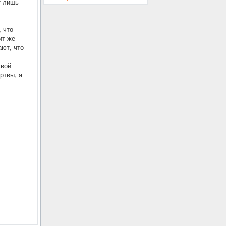
т лишь
 что
ит же
ают, что
свой
ртвы, а