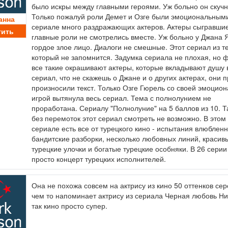
было искры между главными героями. Уж больно он скучн
Только пожалуй роли Демет и Озге были эмоциональными
анна
сериале много раздражающих актеров. Актеры сыгравши
тить
главные роли не смотрелись вместе. Уж больно у Джана
гордое злое лицо. Диалоги не смешные. Этот сериал из т
который не запомнится. Задумка сериала не плохая, но 
все такие окрашивают актеры, которые вкладывают душу 
сериал, что не скажешь о Джане и о других актерах, они 
произносили текст. Только Озге Гюрель со своей эмоцио
игрой вытянула весь сериал. Тема с полнолунием не
проработана. Сериалу "Полнолуние" на 5 баллов из 10. Та
без перемоток этот сериал смотреть не возможно. В этом
сериале есть все от турецкого кино - испытания влюбленн
бандитские разборки, несколько любовных линий, красив
турецкие улочки и богатые турецкие особняки. В 26 серии
просто концерт турецких исполнителей.
Она не похожа совсем на актрису из кино 50 оттенков сер
чем то напоминает актрису из сериала Черная любовь Ни
так кино просто супер.