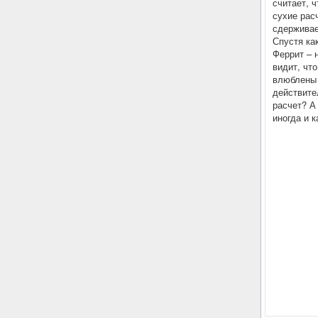
считает, 
сухие расч
сдерживае
Спустя ка
Феррит – 
видит, чт
влюблены 
действите
расчет? А
иногда и 