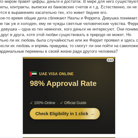
что миром правят цифры, деньги и достаток. В мире для него существую
еты, контракты, выписки из банковских счетов и т.д. Естественно, он не
тся в выражениях касательно тех, кто живет беднее его.
кое-то время общие дела сближают Назлы и Феррита. Девушка понимает,
не так уж и холоден, ему не чужды светлые человеческие чувства. Ферр
о девушка – одна из тех немногих, кого деньги не интересуют. Они поним
друг в друга, хотя этой любви существовать в природе не может. Но
льно ли их любовь была случайностью или же Феррит проявил и здесь 
 если их любовь и впрямь правдива, то смогут ли они пойти на самопоже
кардинальные перемены в своей жизни ради другого человека?