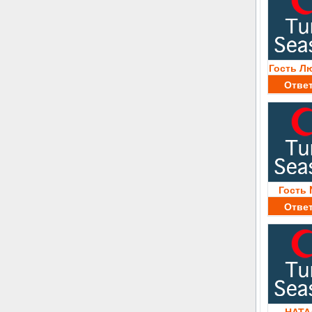
Гость Л
Отве
Гость 
Отве
НАТА