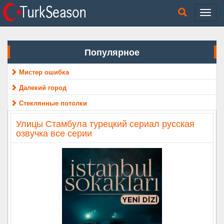
Популярное
Мистер ошибка
Далекий город
Стеклянные потолки
Улицы Стамбула турецкий сериал русская
озвучка все серии