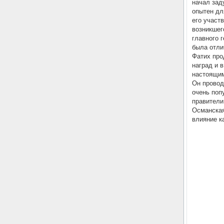
начал зад
опытен дл
его участ
возникшег
главного г
была отли
Фатих про
наград и 
настоящим
Он провод
очень поп
правители
Османская
влияние к