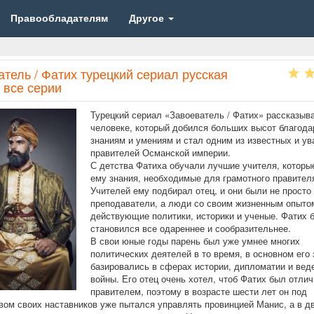
Правообладателям
Другое
тель / Фатих турецкий сериал русская
 все серии
Турецкий сериал «Завоеватель / Фатих» рассказыва
человеке, который добился больших высот благода
знаниям и умениям и стал одним из известных и у
правителей Османской империи.
С детства Фатиха обучали лучшие учителя, которы
ему знания, необходимые для грамотного правител
Учителей ему подбирал отец, и они были не просто
преподаватели, а люди со своим жизненным опыто
действующие политики, историки и ученые. Фатих 
становился все одареннее и сообразительнее.
В свои юные годы парень был уже умнее многих
политических деятелей в то время, в основном его 
базировались в сферах истории, дипломатии и вед
войны. Его отец очень хотел, чтоб Фатих был отли
правителем, поэтому в возрасте шести лет он под
вом своих наставников уже пытался управлять провинцией Манис, а в д