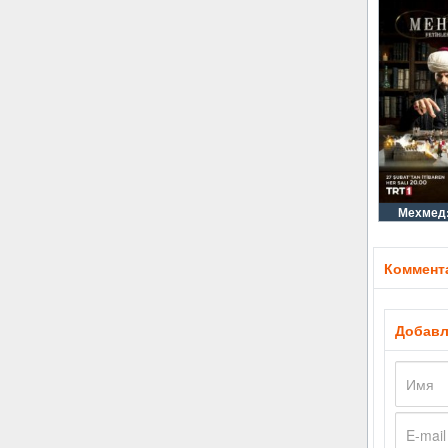
Мехмед:
Коммента
Добавл