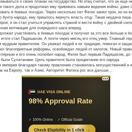
умываться о своих планах на государство. Но отец считал, что он еще 
я такого дела и продолжал ему прививать навыки ведения войны, даже 
вовать в боевых походах. Через несколько лет Фатих занял трон, но из-з
о бунта народа, ему пришлось вернуть власть отцу. Такая неудача лишь
ероя, и он стал учиться управлять страной и вести войну с двойной сило
чная мотивация для очередного шага вперед.
должал участвовать в боевых походах и получал за это все больше и б
в итоге стал Падишахом. А почти через месяц его отец умер. Главный гер
 мудрым правителем. Он уважал людей и их традиции, помогал и защи
ил благоприятные реформы, освобождал людей от налогов. Новый прав
улярным и его очень полюбил народ. Фатих был первым Падишахом, до 
 были Сулатанами. Цель правителя была процветание его народа.
 империя благодаря такому правлению становилась могущественней и 
ак на Европу, так и Азию. Авторитет Фатиха рос все дальше...