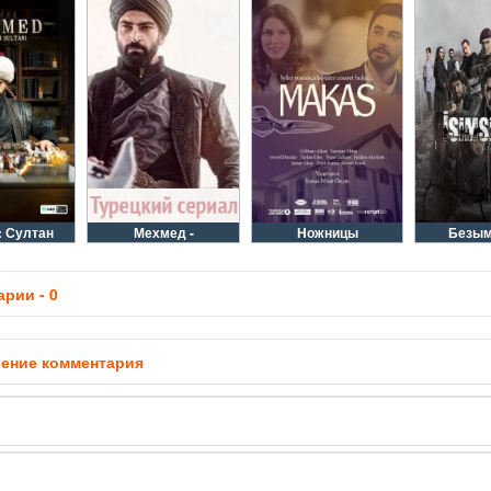
 Султан
Мехмед -
Ножницы
Безы
рии - 0
ение комментария