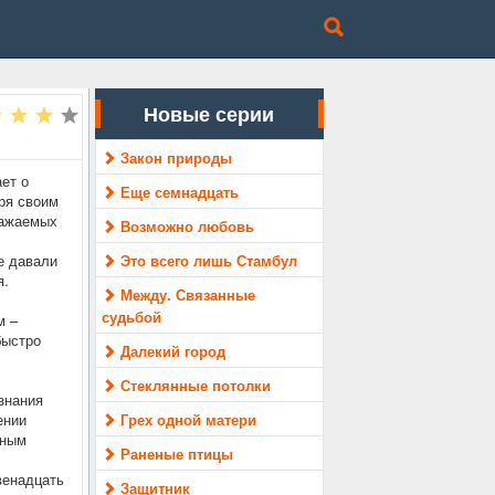
Новые серии
Закон природы
ет о
Еще семнадцать
ря своим
важаемых
Возможно любовь
е давали
Это всего лишь Стамбул
я.
Между. Связанные
судьбой
м –
быстро
Далекий город
Стеклянные потолки
знания
ении
Грех одной матери
чным
Раненые птицы
венадцать
Защитник