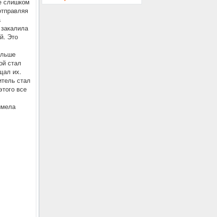
не слишком
отправляя
а
 закалила
й. Это
ольше
ой стал
щал их.
итель стал
этого все
имела