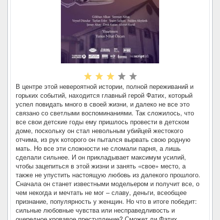
В центре этой невероятной истории, полной переживаний и
горьких событий, находится главный герой Фатих, который
успел повидать много в своей жизни, и далеко не все это
связано со светлыми воспоминаниями. Так сложилось, что
все свои детские годы ему пришлось провести в детском
доме, поскольку он стал невольным убийцей жестокого
отчима, из рук которого он пытался вырвать свою родную
мать. Но все эти сложности не сломали парня, а лишь
сделали сильнее. И он прикладывает максимум усилий,
чтобы зацепиться в этой жизни и занять «свое» место, а
также не упустить настоящую любовь из далекого прошлого.
Сначала он станет известными модельером и получит все, о
чем некогда и мечтать не мог – славу, деньги, всеобщее
признание, популярность у женщин. Но что в итоге победит:
сильные любовные чувства или несправедливость и
очередное кровавое преступление? Сможет ли Фатих