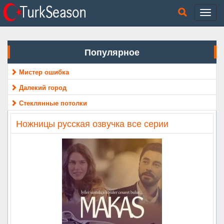
Популярное
Мистер ошибка
Далекий город
Стеклянные потолки
Ножницы русская озвучка все серии