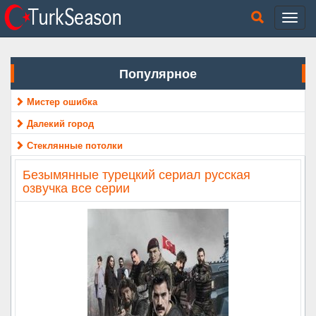
Популярное
Мистер ошибка
Далекий город
Стеклянные потолки
Безымянные турецкий сериал русская
озвучка все серии