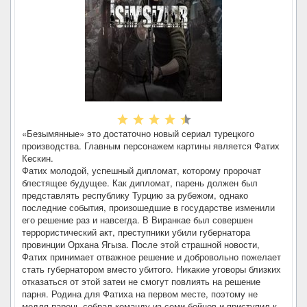
«Безымянные» это достаточно новый сериал турецкого
производства. Главным персонажем картины является Фатих
Кескин.
Фатих молодой, успешный дипломат, которому пророчат
блестящее будущее. Как дипломат, парень должен был
представлять республику Турцию за рубежом, однако
последние события, произошедшие в государстве изменили
его решение раз и навсегда. В Виранкае был совершен
террористический акт, преступники убили губернатора
провинции Орхана Ягыза. После этой страшной новости,
Фатих принимает отважное решение и добровольно пожелает
стать губернатором вместо убитого. Никакие уговоры близких
отказаться от этой затеи не смогут повлиять на решение
парня. Родина для Фатиха на первом месте, поэтому не
медля парень собрал команду из семи бойцов и приступил к