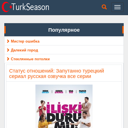
Популярное
Мистер ошибка
Далекий город
Стеклянные потолки
Статус отношений: Запутанно турецкий
сериал русская озвучка все серии