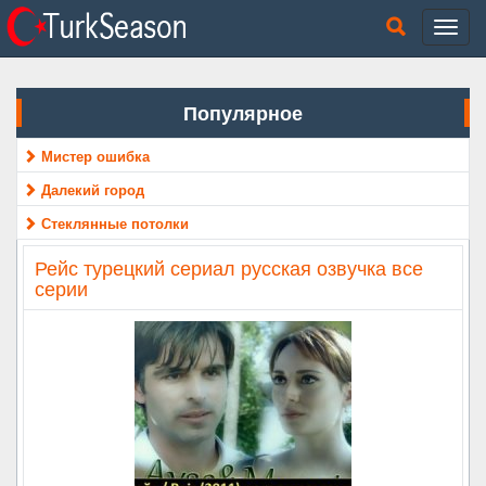
Популярное
Мистер ошибка
Далекий город
Стеклянные потолки
Рейс турецкий сериал русская озвучка все
серии