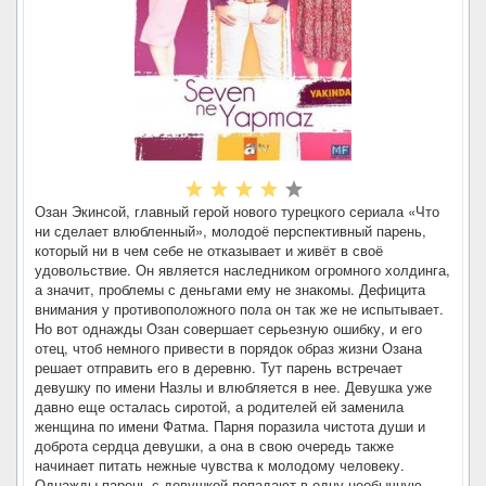
Озан Экинсой, главный герой нового турецкого сериала «Что
ни сделает влюбленный», молодоё перспективный парень,
который ни в чем себе не отказывает и живёт в своё
удовольствие. Он является наследником огромного холдинга,
а значит, проблемы с деньгами ему не знакомы. Дефицита
внимания у противоположного пола он так же не испытывает.
Но вот однажды Озан совершает серьезную ошибку, и его
отец, чтоб немного привести в порядок образ жизни Озана
решает отправить его в деревню. Тут парень встречает
девушку по имени Назлы и влюбляется в нее. Девушка уже
давно еще осталась сиротой, а родителей ей заменила
женщина по имени Фатма. Парня поразила чистота души и
доброта сердца девушки, а она в свою очередь также
начинает питать нежные чувства к молодому человеку.
Однажды парень с девушкой попадают в одну необычную