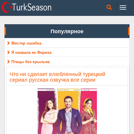
Популярное
Мистер ошибка
Я назвала ее Фериха
Птицы без крыльев
Что ни сделает влюбленный турецкий
сериал русская озвучка все серии