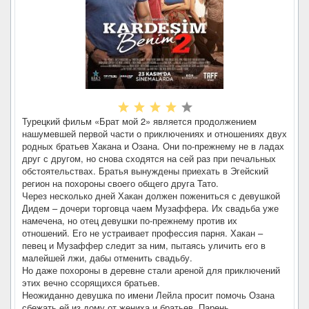
Турецкий фильм «Брат мой 2» является продолжением
нашумевшей первой части о приключениях и отношениях двух
родных братьев Хакана и Озана. Они по-прежнему не в ладах
друг с другом, но снова сходятся на сей раз при печальных
обстоятельствах. Братья вынуждены приехать в Эгейский
регион на похороны своего общего друга Тато.
Через несколько дней Хакан должен пожениться с девушкой
Дидем – дочери торговца чаем Музаффера. Их свадьба уже
намечена, но отец девушки по-прежнему против их
отношений. Его не устраивает профессия парня. Хакан –
певец и Музаффер следит за ним, пытаясь уличить его в
малейшей лжи, дабы отменить свадьбу.
Но даже похороны в деревне стали ареной для приключений
этих вечно ссорящихся братьев.
Неожиданно девушка по имени Лейла просит помочь Озана
сбежать ей из дому от жениха и братьев. Парень