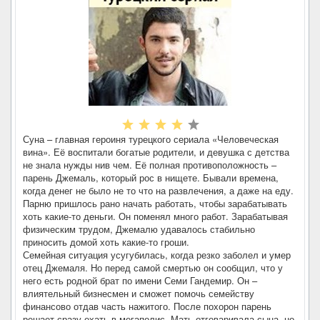
Суна – главная героиня турецкого сериала «Человеческая
вина». Её воспитали богатые родители, и девушка с детства
не знала нужды нив чем. Её полная противоположность –
парень Джемаль, который рос в нищете. Бывали времена,
когда денег не было не то что на развлечения, а даже на еду.
Парню пришлось рано начать работать, чтобы зарабатывать
хоть какие-то деньги. Он поменял много работ. Зарабатывая
физическим трудом, Джемалю удавалось стабильно
приносить домой хоть какие-то гроши.
Семейная ситуация усугубилась, когда резко заболел и умер
отец Джемаля. Но перед самой смертью он сообщил, что у
него есть родной брат по имени Семи Гандемир. Он –
влиятельный бизнесмен и сможет помочь семейству
финансово отдав часть нажитого. После похорон парень
решает сразу ехать в мегаполис. Мать отговаривала сына, но