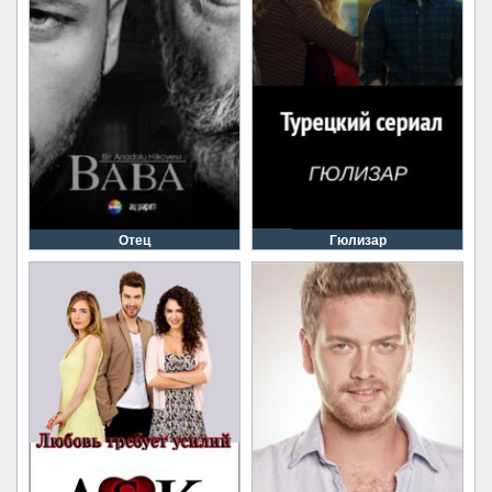
Отец
Гюлизар