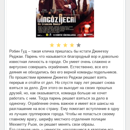
Робин Гуд – такая кличка пришлась бы кстати Джингезу
Реджаи. Парень что называется благородный вор и довольно
известная личность в городе. Он умеет очень слажено и
виртуозно совершать ограбления. Естественно, все его
деяния не обходились без его верной команды подельников.
По прошествии времени Джингез Реджаи решает взять
перерыв и отойти от дел. Но спустя пару лет решает снова
взяться за дело. Для этого он выходит на своих прошлых
друзей, но, как оказывается, команда больше не хочет
работать с ним. Тогда парень решает взяться за дело в
одиночку. Ограбление очень важное и имеет все шансы на
разглашение на всю страну. Ему помогает вступление в одну
из лучших группировок города. Чтобы не попасться своему
главному врагу, шерифу местного отделения полиции
Мехметту Рызе, он решает менять свои образы.
Его главная цель – ценности, находящиеся в квартире его