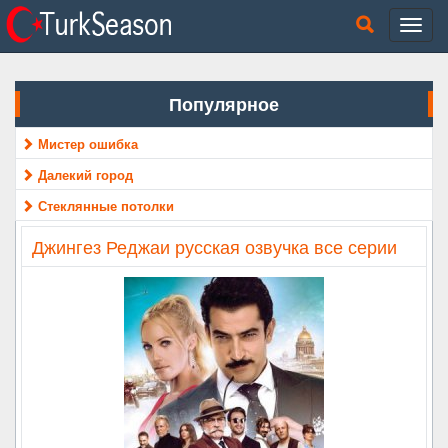
Популярное
Мистер ошибка
Далекий город
Стеклянные потолки
Джингез Реджаи русская озвучка все серии