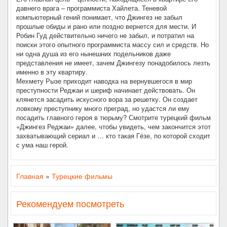
давнего врага – программиста Хайлета. Теневой
компьютерный гений понимает, что Джингез не забыл
прошлые обиды и рано или поздно вернется для мести. И
Робин Гуд действительно ничего не забыл, и потратил на
поиски этого опытного программиста массу сил и средств. Но
ни одна душа из его нынешних подельников даже
представления не имеет, зачем Джингезу понадобилось лезть
именно в эту квартиру.
Мехмету Рызе приходит наводка на вернувшегося в мир
преступности Реджаи и шериф начинает действовать. Он
клянется засадить искусного вора за решетку. Он создает
ловкому преступнику много преград, но удастся ли ему
посадить главного героя в тюрьму? Смотрите турецкий фильм
«Джингез Реджаи» далее, чтобы увидеть, чем закончится этот
захватывающий сериал и … кто такая Гёзе, по которой сходит
с ума наш герой.
Главная
»
Турецкие фильмы
Рекомендуем посмотреть