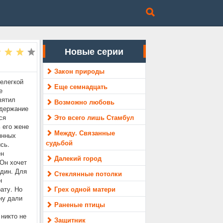
Новые серии
Закон природы
нелегкой
Еще семнадцать
е
вятил
Возможно любовь
одержание
ся
Это всего лишь Стамбул
 его жене
Между. Связанные
янных
судьбой
сь.
ен
Далекий город
 Он хочет
один. Для
Стеклянные потолки
н
ату. Но
Грех одной матери
ну дали
Раненые птицы
 никто не
Защитник