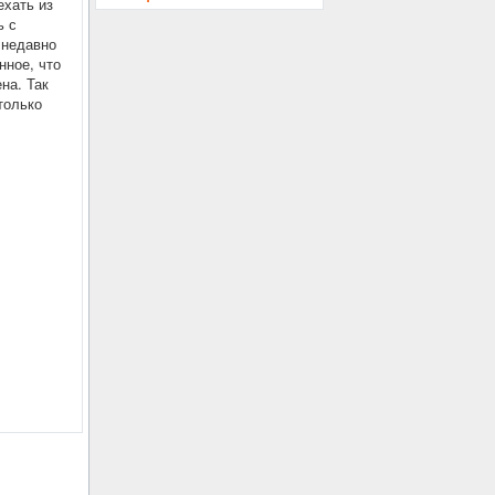
ехать из
ь с
 недавно
нное, что
на. Так
только