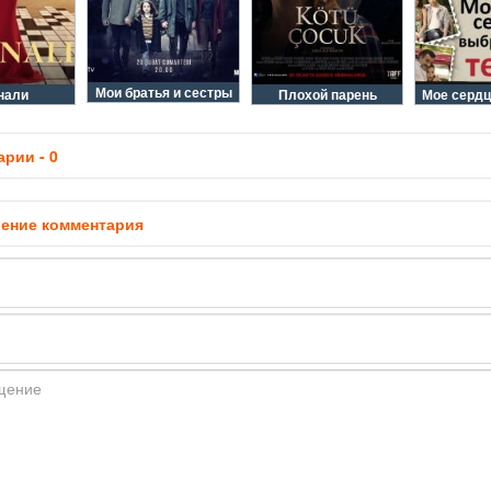
Мои братья и сестры
нали
Плохой парень
Мое серд
рии - 0
ение комментария