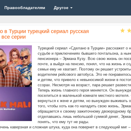
Правообладателям
Другое
о в Турции турецкий сериал русская
 все серии
Турецкий сериал «Сделано в Турции» расскажет о 
судьбе и приключениях бывшего почтальона, а нын
пенсионера – Эрмана Кузу. Всю свою жизнь он пос
почте, а выйдя на пенсию, понял, что на жизнь и с
семьи ему не хватает. Поэтому он решает устроить
водителем рейсового автобуса. Это не понравилось
и детям, что привело к невыносимой жизни в посто
ссорах. Несмотря на возраст, пара решает развести
Теперь жизнь главного героя меняется. Он вынужд
поселиться в маленькой комнате местного мотеля.
вернуться к жене и детям, но вынужден выживать 
того, чтобы хоть как-то наладить свою жизнь, Эрма
обращается к своему зажиточному двоюродному бр
отделавшись лишь небольшой суммой денег, Эрма
понять, что ему тут не рады.
очень каверзная и сложная штука, куда она повернет в следующий миг –