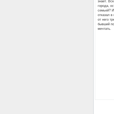
знает. Вс
города, ос
семьей? И
отказал в
от него т
бывший по
мечтать.