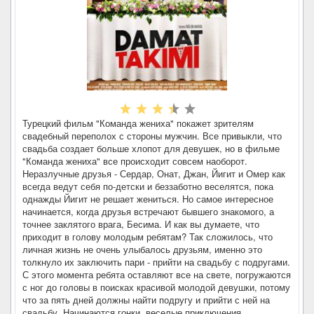
Турецкий фильм "Команда жениха" покажет зрителям
свадебный переполох с стороны мужчин. Все привыкли, что
свадьба создает больше хлопот для девушек, но в фильме
"Команда жениха" все происходит совсем наоборот.
Неразлучные друзья - Сердар, Онат, Джан, Йигит и Омер как
всегда ведут себя по-детски и беззаботно веселятся, пока
однажды Йигит не решает жениться. Но самое интересное
начинается, когда друзья встречают бывшего знакомого, а
точнее заклятого врага, Бесима. И как вы думаете, что
приходит в голову молодым ребятам? Так сложилось, что
личная жизнь не очень улыбалось друзьям, именно это
толкнуло их заключить пари - прийти на свадьбу с подругами.
С этого момента ребята оставляют все на свете, погружаются
с ног до головы в поисках красивой молодой девушки, потому
что за пять дней должны найти подругу и прийти с ней на
свадьбу. Начинаются гонки, веселые приключения,