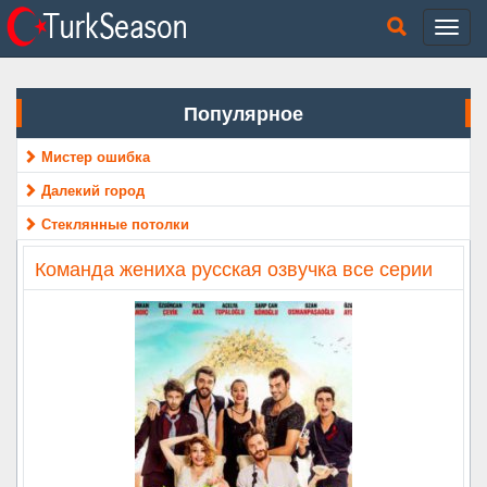
Популярное
Мистер ошибка
Далекий город
Стеклянные потолки
Команда жениха русская озвучка все серии