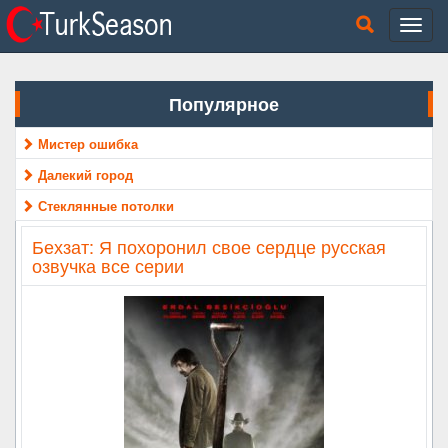
Популярное
Мистер ошибка
Далекий город
Стеклянные потолки
Бехзат: Я похоронил свое сердце русская
озвучка все серии