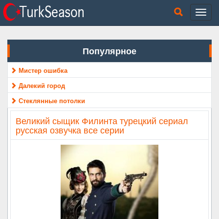
Популярное
Мистер ошибка
Далекий город
Стеклянные потолки
Великий сыщик Филинта турецкий сериал
русская озвучка все серии