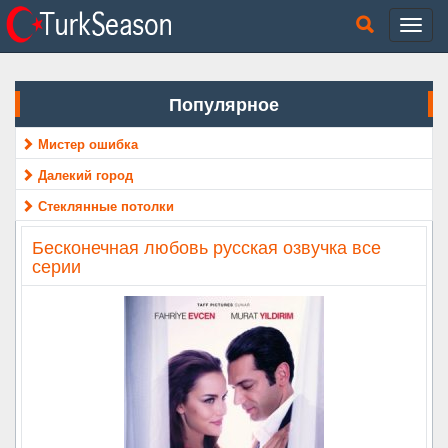
Популярное
Мистер ошибка
Далекий город
Стеклянные потолки
Бесконечная любовь русская озвучка все
серии