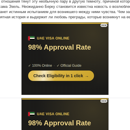
 отношения тянут эту необычную пару в другую темноту, причиной котор
сама Эзель. Неожиданно Берку становится известна новость о возлюбле
танет истинным испытанием для возникшего между ними чувства. Чем за
оятная история и выдержит ли любовь преграды, которые возникнут на е