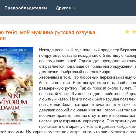
Правообладателям
Другое
ю тебя, мой мужчина русская озвучка
рии
Некогда успешный музыкальный продюсер Берк жив
по-другому, оставив позади свою блестящую карье
воспоминания о ней. Однако для преодоления криз
отправляется подальше от привычного окружения, 
для жизни прибрежный поселок Кипра.
Уверенный в том, что любовных переживаний ему 
бояться не стоит, Берк погружается с головой в сп
размеренную рутину. Так он прожил около 13 лет. 
ценностей у него было всего две – собственный до
любимый катер. Но его покой был нарушен появле
незнакомки Эзель, которая отличается от многих ю
девушек особой любовью к жизни, огромным талан
веселым нравом, полным отсутствием хороших ман
настоящему взрывным характером. Она ярким луч
проникает в его мрачную жизнь и делает каждый ег
езабываемым. Им хорошо вместе не смотря на то, что они абсолютно раз