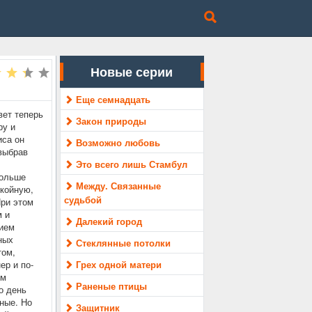
Новые серии
Еще семнадцать
ет теперь
Закон природы
ру и
иса он
Возможно любовь
выбрав
Это всего лишь Стамбул
больше
Между. Связанные
окойную,
судьбой
При этом
м и
Далекий город
нием
ных
Стеклянные потолки
том,
ер и по-
Грех одной матери
ом
Раненые птицы
о день
ные. Но
Защитник