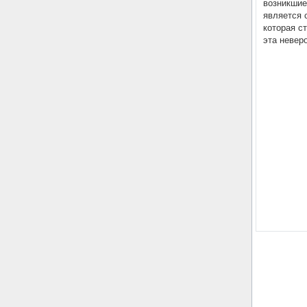
возникшие
является 
которая с
эта невер