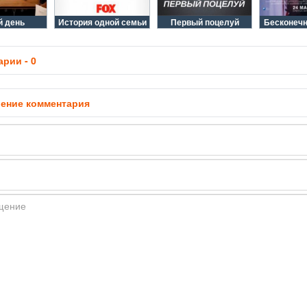
 день
История одной семьи
Первый поцелуй
Бесконеч
рии - 0
ение комментария