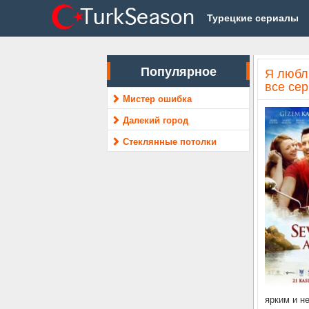
Турецкие сериалы
Популярное
Я любл
все се
Мистер ошибка
Далекий город
Стеклянные потолки
ярким и н