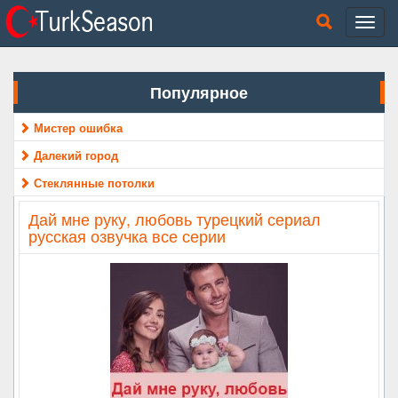
Популярное
Мистер ошибка
Далекий город
Стеклянные потолки
Дай мне руку, любовь турецкий сериал
русская озвучка все серии