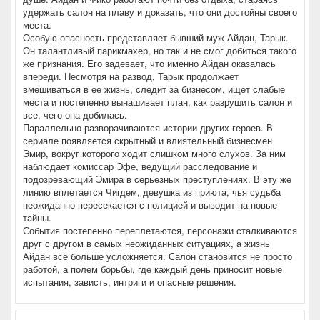
удержать салон на плаву и доказать, что они достойны своего
места.
Особую опасность представляет бывший муж Айдан, Тарык.
Он талантливый парикмахер, но так и не смог добиться такого
же признания. Его задевает, что именно Айдан оказалась
впереди. Несмотря на развод, Тарык продолжает
вмешиваться в ее жизнь, следит за бизнесом, ищет слабые
места и постепенно вынашивает план, как разрушить салон и
все, чего она добилась.
Параллельно разворачиваются истории других героев. В
сериале появляется скрытный и влиятельный бизнесмен
Эмир, вокруг которого ходит слишком много слухов. За ним
наблюдает комиссар Эфе, ведущий расследование и
подозревающий Эмира в серьезных преступлениях. В эту же
линию вплетается Чигдем, девушка из приюта, чья судьба
неожиданно пересекается с полицией и выводит на новые
тайны.
События постепенно переплетаются, персонажи сталкиваются
друг с другом в самых неожиданных ситуациях, а жизнь
Айдан все больше усложняется. Салон становится не просто
работой, а полем борьбы, где каждый день приносит новые
испытания, зависть, интриги и опасные решения.