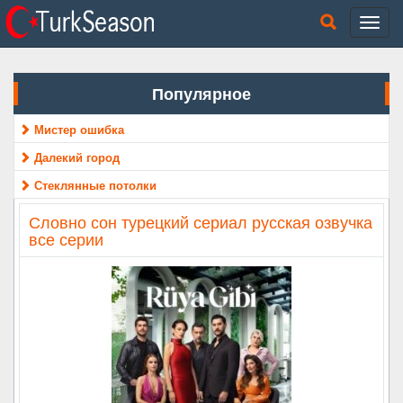
Популярное
Мистер ошибка
Далекий город
Стеклянные потолки
Словно сон турецкий сериал русская озвучка
все серии