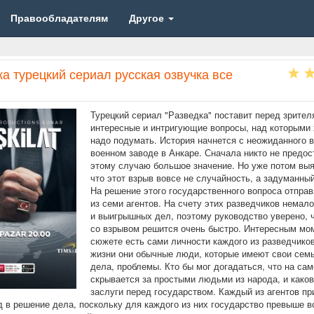
Правообладателям
Другое
а турецкий сериал русская озвучка все
Турецкий сериал "Разведка" поставит перед зрител
интересные и интригующие вопросы, над которыми
надо подумать. История начнется с неожиданного 
военном заводе в Анкаре. Сначала никто не предос
этому случаю большое значение. Но уже потом выя
что этот взрыв вовсе не случайность, а задуманный
На решение этого государственного вопроса отправ
из семи агентов. На счету этих разведчиков немал
и выигрышных дел, поэтому руководство уверено, 
со взрывом решится очень быстро. Интересным мо
сюжете есть сами личности каждого из разведчиков
жизни они обычные люди, которые имеют свои семь
дела, проблемы. Кто бы мог догадаться, что на са
скрывается за простыми людьми из народа, и како
заслуги перед государством. Каждый из агентов пр
д в решение дела, поскольку для каждого из них государство превыше в