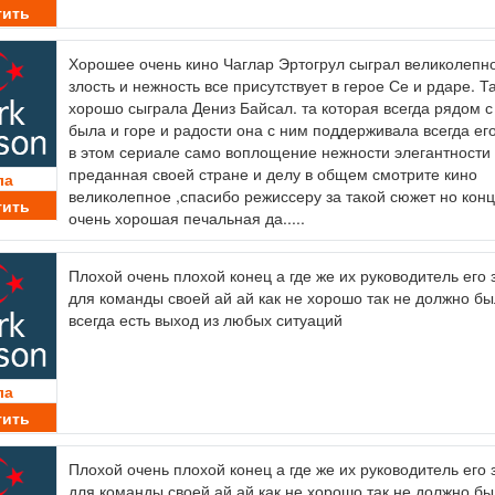
тить
Хорошее очень кино Чаглар Эртогрул сыграл великолепн
злость и нежность все присутствует в герое Се и рдаре. Т
хорошо сыграла Дениз Байсал. та которая всегда рядом с
была и горе и радости она с ним поддерживала всегда ег
в этом сериале само воплощение нежности элегантности
преданная своей стране и делу в общем смотрите кино
ла
великолепное ,спасибо режиссеру за такой сюжет но конц
тить
очень хорошая печальная да.....
Плохой очень плохой конец а где же их руководитель его
для команды своей ай ай как не хорошо так не должно бы
всегда есть выход из любых ситуаций
ла
тить
Плохой очень плохой конец а где же их руководитель его
для команды своей ай ай как не хорошо так не должно бы