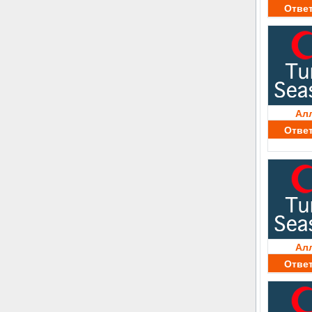
Отве
Ал
Отве
Ал
Отве