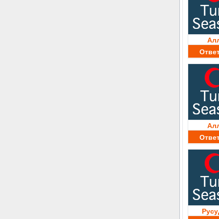
Ал
Отве
Ал
Отве
Русу