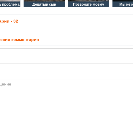
ь проблема
Девятый сын
Позвоните моему
Мы не 
рии - 32
ение комментария