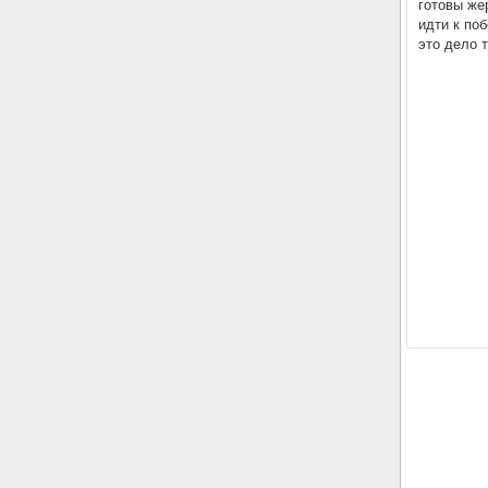
готовы же
идти к по
это дело 