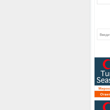
Мирос
Отве