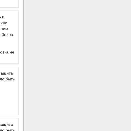
о и
акже
 ним
о Зехра
овка не
 защита
ло быть
 защита
ло быть