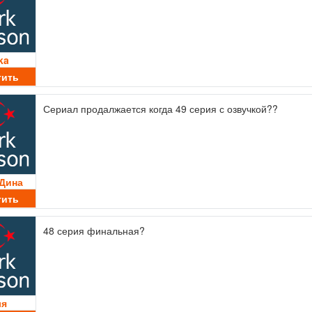
ka
тить
Сериал продалжается когда 49 серия с озвучкой??
 Дина
тить
48 серия финальная?
ля