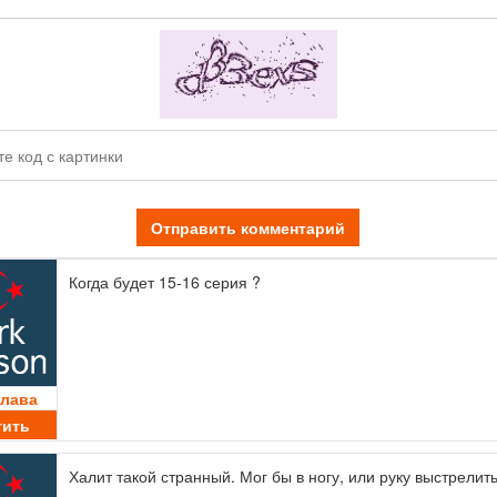
Отправить комментарий
Когда будет 15-16 серия ?
лава
тить
Халит такой странный. Мог бы в ногу, или руку выстрелит