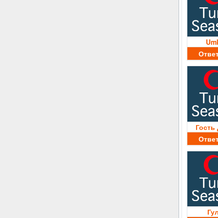
Um
Отве
Гость
Отве
Гу