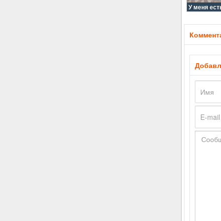
У меня ест
Коммента
Добавл