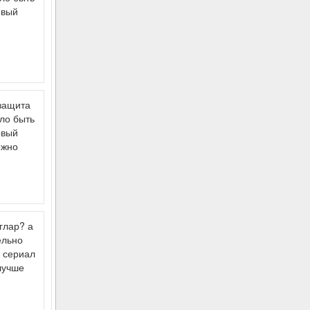
овый
 защита
ло быть
овый
ожно
глар? а
ельно
п сериал
лучше