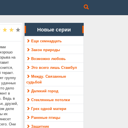
Новые серии
Еще семнадцать
ями
Закон природы
 хорошо
взрыва на
Возможно любовь
тавит
снится,
Это всего лишь Стамбул
 теракт.
Между. Связанные
ят группу
судьбой
о удачных
что дело
Далекий город
мент в
. Ведь в
Стеклянные потолки
и, друзей,
мом деле
Грех одной матери
вы их
Раненые птицы
инесет
сего. Они
Защитник