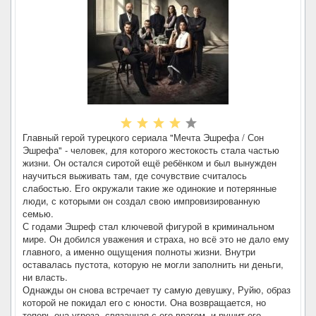
Главный герой турецкого сериала "Мечта Эшрефа / Сон
Эшрефа" - человек, для которого жестокость стала частью
жизни. Он остался сиротой ещё ребёнком и был вынужден
научиться выживать там, где сочувствие считалось
слабостью. Его окружали такие же одинокие и потерянные
люди, с которыми он создал свою импровизированную
семью.
С годами Эшреф стал ключевой фигурой в криминальном
мире. Он добился уважения и страха, но всё это не дало ему
главного, а именно ощущения полноты жизни. Внутри
оставалась пустота, которую не могли заполнить ни деньги,
ни власть.
Однажды он снова встречает ту самую девушку, Руйю, образ
которой не покидал его с юности. Она возвращается, но
теперь она угроза, связанная с его врагом, и рушит его