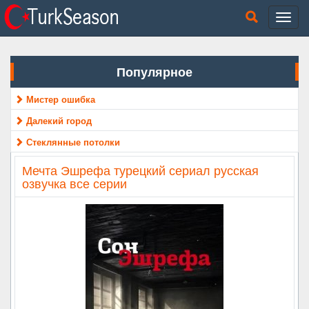
Популярное
Мистер ошибка
Далекий город
Стеклянные потолки
Мечта Эшрефа турецкий сериал русская
озвучка все серии