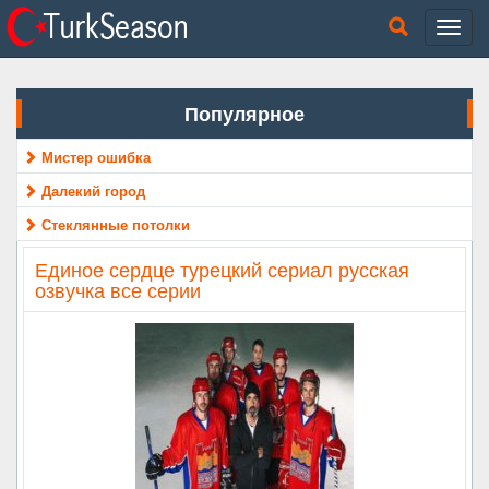
Популярное
Мистер ошибка
Далекий город
Стеклянные потолки
Единое сердце турецкий сериал русская
озвучка все серии