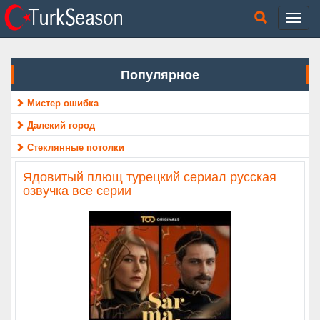
Популярное
Мистер ошибка
Далекий город
Стеклянные потолки
Ядовитый плющ турецкий сериал русская
озвучка все серии