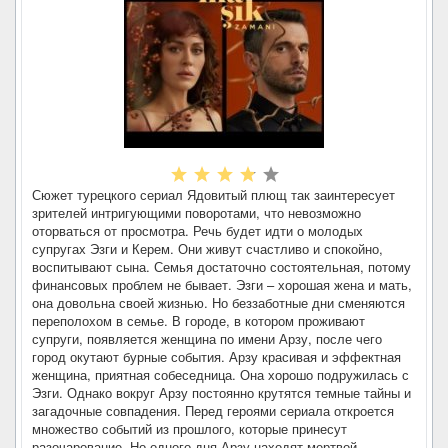
Сюжет турецкого сериал Ядовитый плющ так заинтересует
зрителей интригующими поворотами, что невозможно
оторваться от просмотра. Речь будет идти о молодых
супругах Эзги и Керем. Они живут счастливо и спокойно,
воспитывают сына. Семья достаточно состоятельная, потому
финансовых проблем не бывает. Эзги – хорошая жена и мать,
она довольна своей жизнью. Но беззаботные дни сменяются
переполохом в семье. В городе, в котором проживают
супруги, появляется женщина по имени Арзу, после чего
город окутают бурные события. Арзу красивая и эффектная
женщина, приятная собеседница. Она хорошо подружилась с
Эзги. Однако вокруг Арзу постоянно крутятся темные тайны и
загадочные совпадения. Перед героями сериала откроется
множество событий из прошлого, которые принесут
разочарование. Но одного дня Арзу находят мертвой,