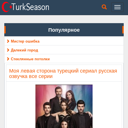
Популярное
Мистер ошибка
Далекий город
Стеклянные потолки
Моя левая сторона турецкий сериал русская
озвучка все серии