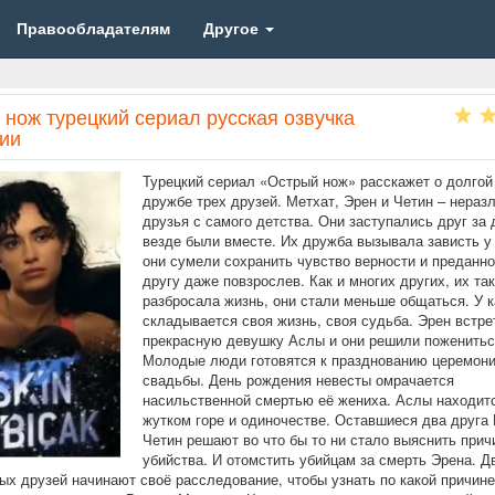
Правообладателям
Другое
 нож турецкий сериал русская озвучка
рии
Турецкий сериал «Острый нож» расскажет о долгой
дружбе трех друзей. Метхат, Эрен и Четин – нераз
друзья с самого детства. Они заступались друг за 
везде были вместе. Их дружба вызывала зависть у 
они сумели сохранить чувство верности и преданно
другу даже повзрослев. Как и многих других, их та
разбросала жизнь, они стали меньше общаться. У 
складывается своя жизнь, своя судьба. Эрен встре
прекрасную девушку Аслы и они решили поженитьс
Молодые люди готовятся к празднованию церемон
свадьбы. День рождения невесты омрачается
насильственной смертью её жениха. Аслы находит
жутком горе и одиночестве. Оставшиеся два друга
Четин решают во что бы то ни стало выяснить прич
убийства. И отомстить убийцам за смерть Эрена. Д
ых друзей начинают своё расследование, чтобы узнать по какой причине 