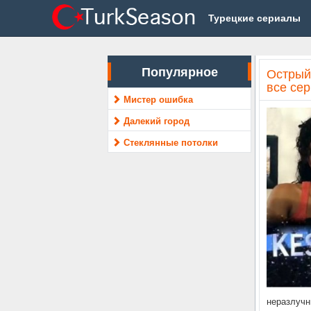
Турецкие сериалы
Популярное
Острый
все се
Мистер ошибка
Далекий город
Стеклянные потолки
неразлучн