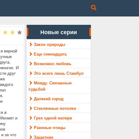
Новые серии
Закон природы
 и верной
Еще семнадцать
лучные
друга,
Возможно любовь
многих. И
сти друг
Это всего лишь Стамбул
кже
Между. Связанные
каждого
судьбой
тил
я.
Далекий город
ии
Стеклянные потолки
ся в
 Мехмет и
Грех одной матери
ину
Раненые птицы
вое
и за что
Защитник