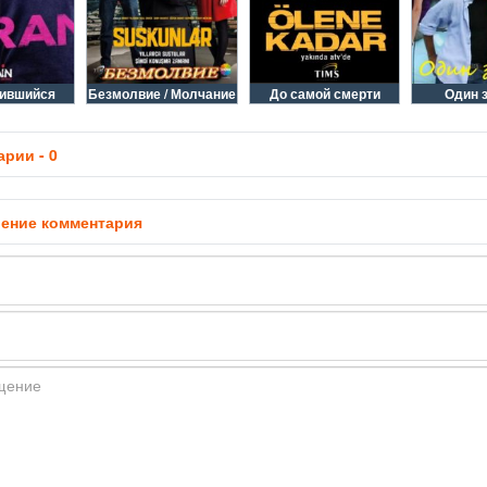
ившийся
Безмолвие / Молчание
До самой смерти
Один 
рии - 0
ение комментария