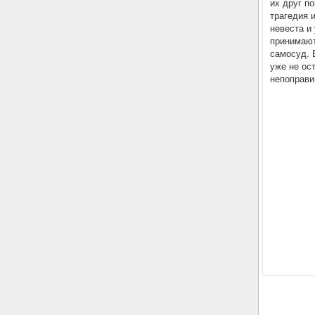
их друг п
трагедия 
невеста и
принимают
самосуд. 
уже не ос
непоправ