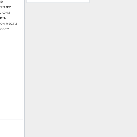
не
его же
. Они
ить
дой мести
вовсе