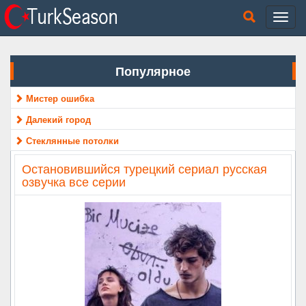
Популярное
Мистер ошибка
Далекий город
Стеклянные потолки
Остановившийся турецкий сериал русская
озвучка все серии