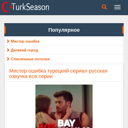
Популярное
Мистер ошибка
Далекий город
Стеклянные потолки
Мистер ошибка турецкий сериал русская
озвучка все серии