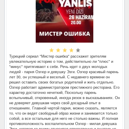
Турецкий сериал "Мистер ошибка" расскажет зрителям
увлекательную историю о том, действительно ли "плюс" и
"минус" притягивают к себе. Речь идет о двух молодых
людей - парня Озгюр и девушку Эзги. Озгюр красивый парень
лет 30, он успешный и веселый. С недавнего времени он
решил оставить своих богатых родителей и жить отдельно.
Озгюр работает администратором престижного ресторана. Его
характер достаточно нечеткий, Поскольку парень
вспыльчивый, откровенный, иногда резок в высказываниях. Он
не доверяет девушкам через свой досадный опыт в
отношениях. Главной чертой парня, можно сказать, является
то, что он ведет свободный образ жизни и занимается только
собой, а все остальные для него не столько важны. И полная
противоположность воспалительном Озгюр - милая девушка
Эзги, которая ко всему относится ответственно и тщательно.