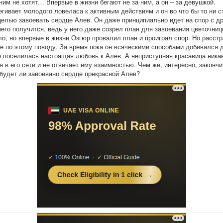
 ним не хотят… Впервые в жизни бегают не за ним, а он – за девушкой.
егивает молодого ловеласа к активным действиям и он во что бы то ни с
целью завоевать сердце Алев. Он даже принципиально идет на спор с д
 него получится, ведь у него даже созрел план для завоевания цветочниц
ло, но впервые в жизни Озгюр провалил план и проиграл спор. Но расст
не по этому поводу. За время пока он всяческими способами добивался 
е поселилась настоящая любовь к Алев. А неприступная красавица ника
я в его сети и не отвечает ему взаимностью. Чем же, интересно, закончи
 будет ли завоевано сердце прекрасной Алев?