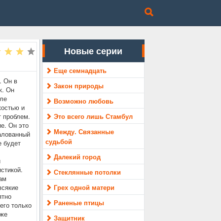
Новые серии
Еще семнадцать
. Он в
Закон природы
к. Он
еле
Возможно любовь
костью и
т проблем.
Это всего лишь Стамбул
е. Он это
Между. Связанные
балованный
судьбой
е будет
Далекий город
и
стикой.
Стеклянные потолки
ам
всякие
Грех одной матери
ятно
Раненые птицы
его только
аже
Защитник