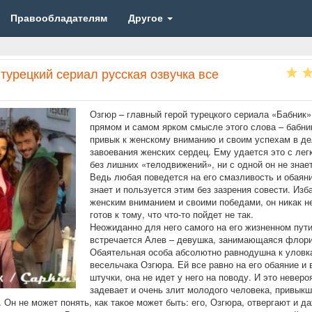
Правообладателям
Другое
турецкий сериал русская озвучка все
Озгюр – главный герой турецкого сериала «Бабник»
прямом и самом ярком смысле этого слова – бабни
привык к женскому вниманию и своим успехам в д
завоевания женских сердец. Ему удается это с лег
без лишних «телодвижений», ни с одной он не знае
Ведь любая поведется на его смазливость и обаяни
знает и пользуется этим без зазрения совести. Из
женским вниманием и своими победами, он никак н
готов к тому, что что-то пойдет не так.
Неожиданно для него самого на его жизненном пут
встречается Алев – девушка, занимающаяся флори
Обаятельная особа абсолютно равнодушна к уловк
весельчака Озгюра. Ей все равно на его обаяние и 
штучки, она не идет у него на поводу. И это неверо
задевает и очень злит молодого человека, привыкш
. Он не может понять, как такое может быть: его, Озгюра, отвергают и д