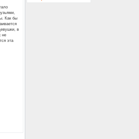
тало
рузьями,
ы. Как бы
раивается
девушки, в
к не
тся эта