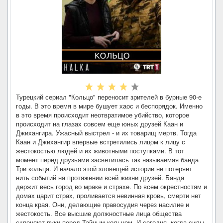
Турецкий сериал "Кольцо" переносит зрителей в бурные 90-е
годы. В это время в мире бушует хаос и беспорядок. Именно
в это время происходит неотвратимое убийство, которое
происходит на глазах совсем еще юных друзей Каан и
Джихангира. Ужасный выстрел - и их товарищ мертв. Тогда
Каан и Джихангир впервые встретились лицом к лицу с
жестокостью людей и их животными поступками. В тот
момент перед друзьями засветилась так называемая банда
Три кольца. И начало этой зловещей истории не потеряет
нить событий на протяжении всей жизни друзей. Банда
держит весь город во мраке и страхе. По всем окрестностям и
домах царит страх, проливается невинная кровь, смерти нет
конца края. Они, делающие правосудия через насилие и
жестокость. Все высшие должностные лица общества
склоняют руки перед Тайным кольцом. И сегодня, когда силы