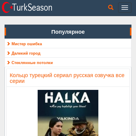
Популярное
Мистер ошибка
Далекий город
Стеклянные потолки
Кольцо турецкий сериал русская озвучка все
серии