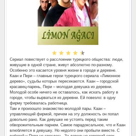
Сериал повествует о расслоении турецкого общества: люди,
живущие в одной стране, живут абсолютно по-разному.
Особенно это касается уровня жизни в городе и деревне.
Каан и Пери – главные герои турецкого сериала «Лимонное
дерево», судьбы которых пересекаются. Каан – городской
красавец-парень, Пери – молодая девушка из деревни.
Молодой особе ничего не оставалось, как искать работу в
городе, чтобы вырваться из деревни. Ей повезло: в одну
фирму требовалась работница.
Там и произошло знакомство молодой пары. Каан –
управляющий фирмой, причем на эту должность он попал
довольно рано. Как девушке не устоять перед таким
обворожительным парнем. Самое парадоксальное, что и Каан
влюбляется в девушку. Но недолго они пробыли вместе. С
работой у Пери не срослось. За довольно короткий срок