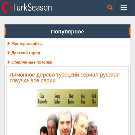
Популярное
Мистер ошибка
Далекий город
Стеклянные потолки
Лимонное дерево турецкий сериал русская
озвучка все серии