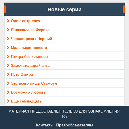
Новые серии
Один литр слез
Я назвала ее Фериха
Черная роза / Черный
Маленькая невеста
Птицы без крыльев
Замечательный зять
Путь Эмира
Это всего лишь Стамбул
Возможно любовь
Еще семнадцать
МАТЕРИАЛ ПРЕДОСТАВЛЕН ТОЛЬКО ДЛЯ ОЗНАКОМЛЕНИЯ,
16+
Контакты
Правообладателям