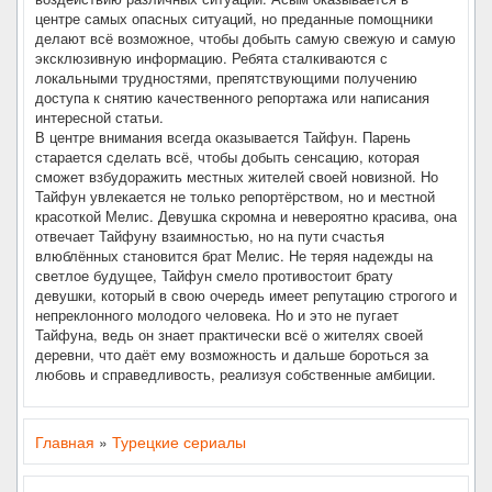
центре самых опасных ситуаций, но преданные помощники
делают всё возможное, чтобы добыть самую свежую и самую
эксклюзивную информацию. Ребята сталкиваются с
локальными трудностями, препятствующими получению
доступа к снятию качественного репортажа или написания
интересной статьи.
В центре внимания всегда оказывается Тайфун. Парень
старается сделать всё, чтобы добыть сенсацию, которая
сможет взбудоражить местных жителей своей новизной. Но
Тайфун увлекается не только репортёрством, но и местной
красоткой Мелис. Девушка скромна и невероятно красива, она
отвечает Тайфуну взаимностью, но на пути счастья
влюблённых становится брат Мелис. Не теряя надежды на
светлое будущее, Тайфун смело противостоит брату
девушки, который в свою очередь имеет репутацию строгого и
непреклонного молодого человека. Но и это не пугает
Тайфуна, ведь он знает практически всё о жителях своей
деревни, что даёт ему возможность и дальше бороться за
любовь и справедливость, реализуя собственные амбиции.
Главная
»
Турецкие сериалы