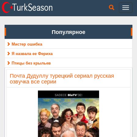
Популярное
Мистер ошибка
Я назвала ее Фериха
Птицы без крыльев
Почта Дудуллу турецкий сериал русская
озвучка все серии