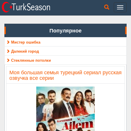
Популярное
Мистер ошибка
Далекий город
Стеклянные потолки
Моя большая семья турецкий сериал русская
озвучка все серии