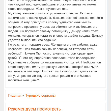
что каждый последующий день его жизни внезапно может
стать последним. Жизнь нужно менять.
Мужчину начинают мучить угрызения совести. Хюлюси
вспоминает о своих друзьях, бывших возлюбленных, тех, кого
обидел. И ему приходит в голову удивительная мысль
попросить прощения у всех им обиженных и любивших его
людей. Он поручает своему помощнику Демиру найти трех
женщин, которым он когда-то в юности разбил сердца. Демиру
удается выполнить его задание.
Но результат поразил всех. Женщины его не забыли, даже
наоборот – как можно забыть человека, от которого есть
ребенок?! Причем Хюлюси становится отцом сразу трех
детей. У него одновременно появилось трое наследников.
Мужчина не собирается отказываться от детей. Наоборот, он
хочет подарить им ту отцовскую любовь, которой они были
лишены все эти годы. Сможет ли Хюлюси загладить свою
вину, и простят ли ему его грехи прошлого его бывшие
любимые женщины?
Главная
»
Турецкие сериалы
Рекомендуем посмотреть