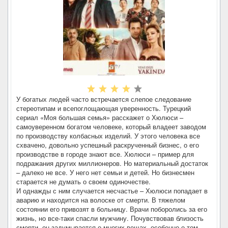
У богатых людей часто встречается слепое следование
стереотипам и всепоглощающая уверенность. Турецкий
сериал «Моя большая семья» расскажет о Хюлюси –
самоуверенном богатом человеке, который владеет заводом
по производству колбасных изделий. У этого человека все
схвачено, довольно успешный раскрученный бизнес, о его
производстве в городе знают все. Хюлюси – пример для
подражания других миллионеров. Но материальный достаток
– далеко не все. У него нет семьи и детей. Но бизнесмен
старается не думать о своем одиночестве.
И однажды с ним случается несчастье – Хюлюси попадает в
аварию и находится на волоске от смерти. В тяжелом
состоянии его привозят в больницу. Врачи поборолись за его
жизнь, но все-таки спасли мужчину. Почувствовав близость
смерти, он задумывается о многих вещах, особенно о том,